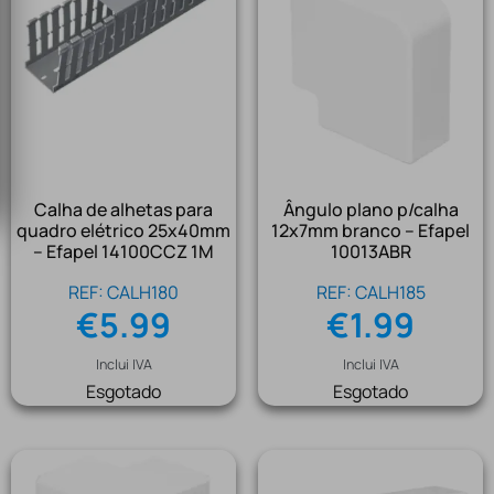
Calha de alhetas para
Ângulo plano p/calha
quadro elétrico 25x40mm
12x7mm branco – Efapel
– Efapel 14100CCZ 1M
10013ABR
REF: CALH180
REF: CALH185
€
5.99
€
1.99
Inclui IVA
Inclui IVA
Esgotado
Esgotado