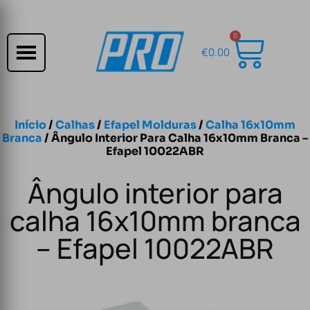
0
€
0.00
Início
/
Calhas
/
Efapel Molduras
/
Calha 16x10mm
Branca
/ Ângulo Interior Para Calha 16x10mm Branca –
Efapel 10022ABR
Ângulo interior para
calha 16x10mm branca
– Efapel 10022ABR