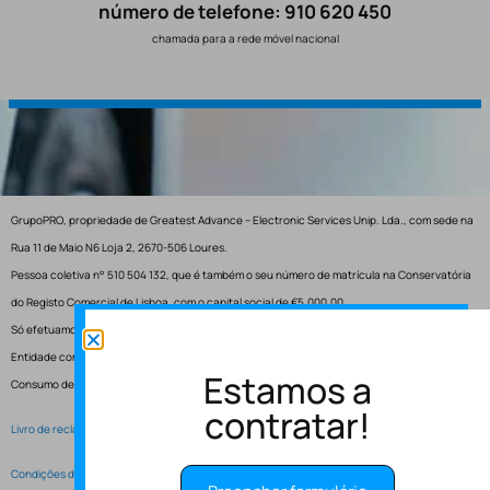
número de telefone: 910 620 450
chamada para a rede móvel nacional
GrupoPRO, propriedade de Greatest Advance – Electronic Services Unip. Lda., com sede na
Rua 11 de Maio N6 Loja 2, 2670-506 Loures.
Pessoa coletiva n° 510 504 132, que é também o seu número de matrícula na Conservatória
do Registo Comercial de Lisboa, com o capital social de €5.000,00.
Só efetuamos entregas em Portugal.
Entidade competente para resolução de conflitos – Centro de Arbitragem de Conflitos de
Estamos a
Consumo de Lisboa.
contratar!
Livro de reclamações electrónico
Condições de Serviço