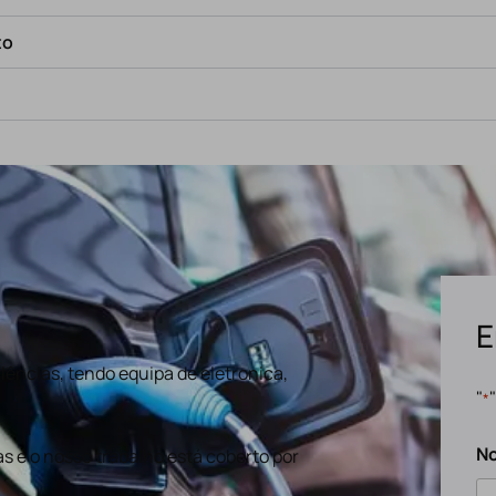
to
E
ências, tendo equipa de eletronica,
"
*
N
s e o nosso trabalho está coberto por