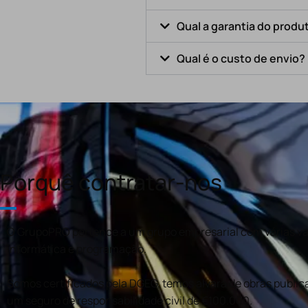
Qual a garantia do produ
Qual é o custo de envio?
Porquê contratar-nos
O GrupoPRO pertence a um grupo empresarial com várias val
informática e programação.
Somos certificados pela DGEG, temos alvará de obras publica
um seguro de responsabilidade civil de €100.000.