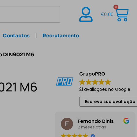
0
€
0.00
Contactos
Recrutamento
do DIN9021 M6
GrupoPRO
9021 M6
21 avaliações no Google
Escreva sua avaliação
Fernando Dinis
2 meses atrás