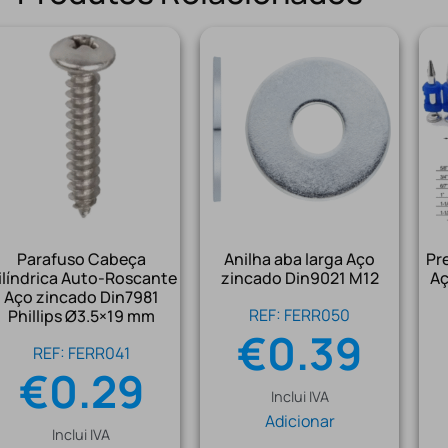
Parafuso Cabeça
Anilha aba larga Aço
Pr
ilíndrica Auto-Roscante
zincado Din9021 M12
Aç
Aço zincado Din7981
REF: FERR050
Phillips Ø3.5×19 mm
€
0.39
REF: FERR041
€
0.29
Inclui IVA
Adicionar
Inclui IVA