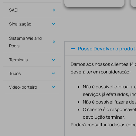
SADI
Sinalização
Sistema Wieland
Podis
Posso Devolver o produ
Terminais
Damos aos nossos clientes 14 d
deverá ter em consideração:
Tubos
Não é possível efetuar a
Video-porteiro
serviços já efetuados, in
Não é possível fazer a d
O cliente é o responsáve
devolução terminar.
Poderá consultar todas as cond