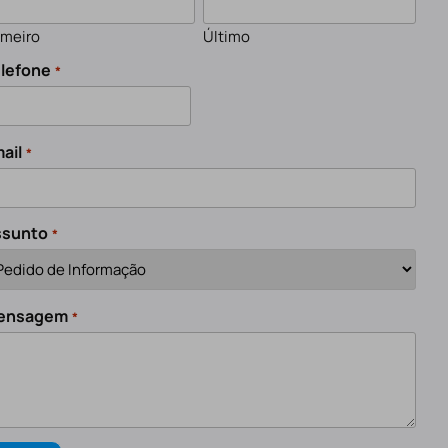
imeiro
Último
lefone
*
ail
*
ssunto
*
ensagem
*