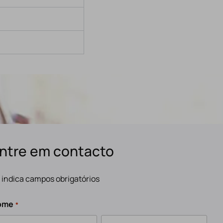
ntre em contacto
" indica campos obrigatórios
ome
*