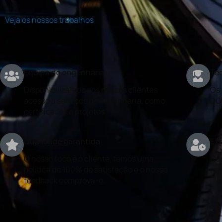
Veja os nossos trabalhos
Equipa de engenharia
Téc
Disponibilizamos aos nossos clientes
Os 
acesso a serviços de engenharia, como
DG
certificados e projetos.
Qualidade garantida
Exp
O nosso foco é o cliente, temos uma
Con
politica de 100% de satisfação e o nosso
rea
feedback comprova-o.