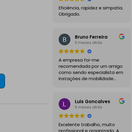
Eficiência, rapidez e simpatia.
Obrigado.
Bruno Ferreira
5 meses atrás
A empresa foi-me
recomendada por um amigo
como sendo especialista em
instações de mobilidade
elétrica e desde o inicio
foram sempre bastante
profissionais, comunicativos e
Luis Goncalves
disponiveis para todas as
5 meses atrás
minhas dúvidas.
A instalação de tomada
Excelente trabalho, muito
reforçada em garagem
profissional e organizado. A