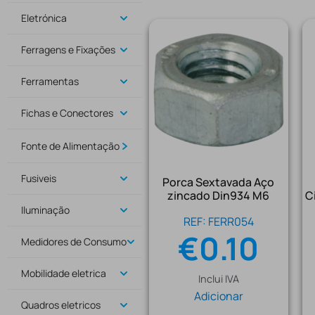
Eletrónica
Ferragens e Fixações
Ferramentas
Fichas e Conectores
Fonte de Alimentação
Fusiveis
Porca Sextavada Aço
zincado Din934 M6
C
Iluminação
REF: FERR054
€
0.10
Medidores de Consumo
Mobilidade eletrica
Inclui IVA
Adicionar
Quadros eletricos