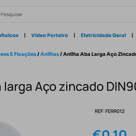
ltaicos
Video Porteiro
Eletricidade Geral
ens E Fixações
/
Anilhas
/ Anilha Aba Larga Aço Zinca
a larga Aço zincado DIN
REF: FERR012
€
0.10