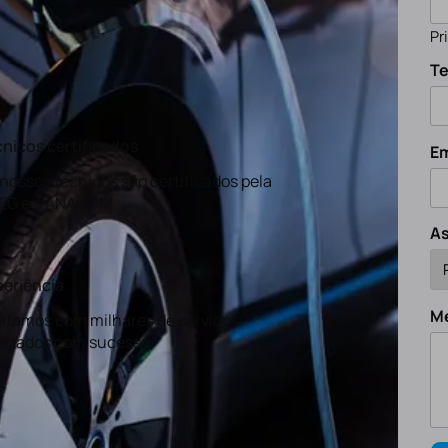
Pr
Te
nicos certificados
Em
nossos técnicos são certificados pela
EG e a ANACOM
A
eriência
M
tamos com milhares de serviços
lizados com sucesso.