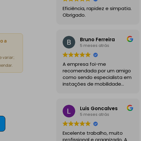
Eficiência, rapidez e simpatia.
Obrigado.
Bruno Ferreira
o a
5 meses atrás
 variar;
A empresa foi-me
endar.
recomendada por um amigo
como sendo especialista em
instações de mobilidade
elétrica e desde o inicio
foram sempre bastante
profissionais, comunicativos e
Luis Goncalves
disponiveis para todas as
5 meses atrás
minhas dúvidas.
A instalação de tomada
Excelente trabalho, muito
reforçada em garagem
profissional e organizado. A