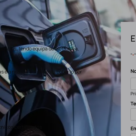
E
ências, tendo equipa de eletronica,
"
*
N
s e o nosso trabalho está coberto por
Pr
Te
nicos certificados
Em