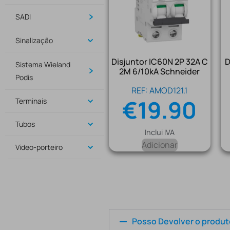
SADI
Sinalização
Disjuntor IC60N 2P 32A C
D
Sistema Wieland
2M 6/10kA Schneider
Podis
REF: AMOD121.1
€
19.90
Terminais
Tubos
Inclui IVA
Adicionar
Video-porteiro
Posso Devolver o produ