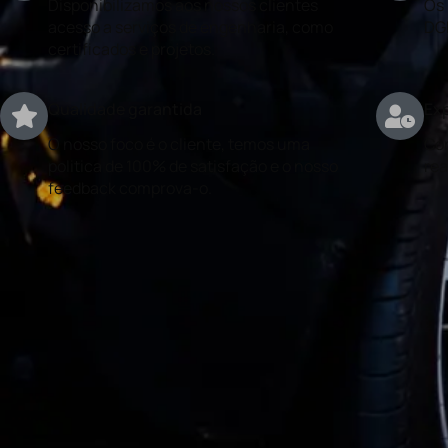
Disponibilizamos aos nossos clientes
Os 
acesso a serviços de engenharia, como
DG
certificados e projetos.
Qualidade garantida
Exp
O nosso foco é o cliente, temos uma
Con
politica de 100% de satisfação e o nosso
rea
feedback comprova-o.