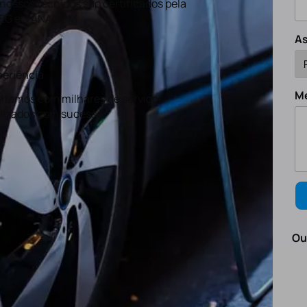
nossos técnicos são certificados pela
EG e a ANACOM
A
eriência
M
tamos com milhares de serviços
lizados com sucesso.
Ou