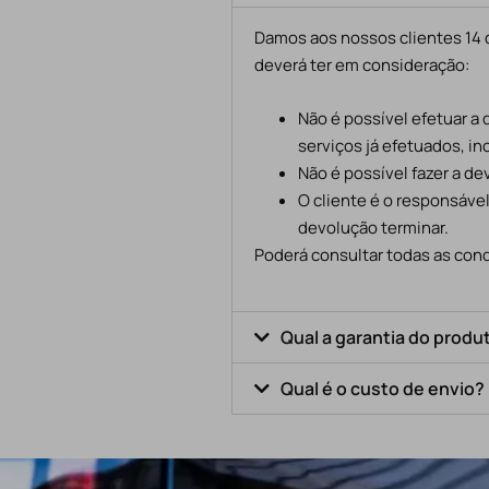
Damos aos nossos clientes 14 d
deverá ter em consideração:
Não é possível efetuar a
serviços já efetuados, in
Não é possível fazer a d
O cliente é o responsáve
devolução terminar.
Poderá consultar todas as cond
Qual a garantia do produ
Qual é o custo de envio?