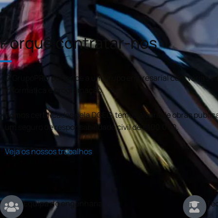
Porquê contratar-nos
O GrupoPRO pertence a um grupo empresarial com várias val
informática e programação.
Somos certificados pela DGEG, temos alvará de obras publica
um seguro de responsabilidade civil de €100.000.
Veja os nossos trabalhos
Equipa de engenharia
Téc