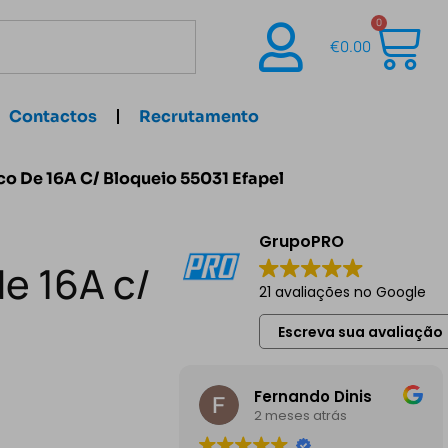
0
€
0.00
Contactos
Recrutamento
o De 16A C/ Bloqueio 55031 Efapel
GrupoPRO
e 16A c/
21 avaliações no Google
Escreva sua avaliação
Fernando Dinis
2 meses atrás