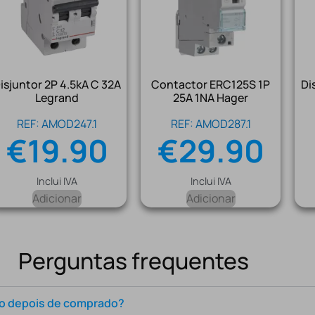
isjuntor 2P 4.5kA C 32A
Contactor ERC125S 1P
Di
Legrand
25A 1NA Hager
REF: AMOD247.1
REF: AMOD287.1
€
19.90
€
29.90
Inclui IVA
Inclui IVA
Adicionar
Adicionar
Perguntas frequentes
to depois de comprado?