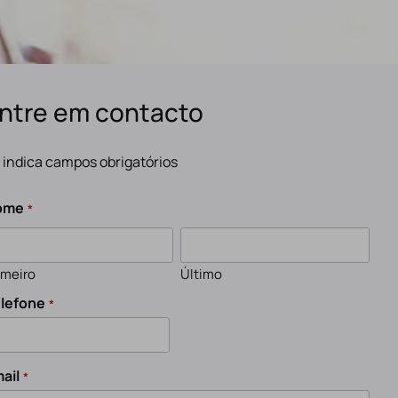
ntre em contacto
" indica campos obrigatórios
ome
*
imeiro
Último
lefone
*
ail
*