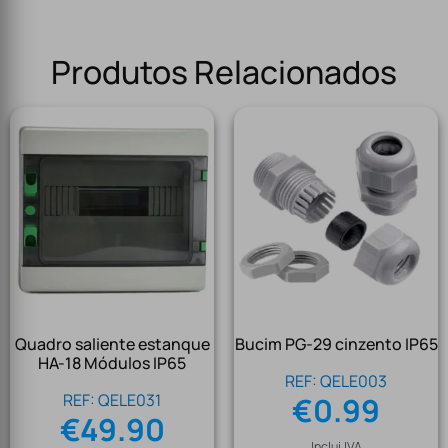
Produtos Relacionados
Quadro saliente estanque
Bucim PG-29 cinzento IP65
HA-18 Módulos IP65
REF: QELE003
REF: QELE031
€
0.99
€
49.90
Inclui IVA