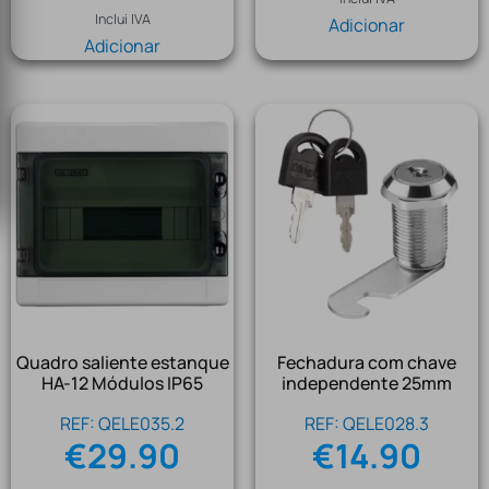
Inclui IVA
Adicionar
Adicionar
Quadro saliente estanque
Fechadura com chave
HA-12 Módulos IP65
independente 25mm
REF: QELE035.2
REF: QELE028.3
€
29.90
€
14.90