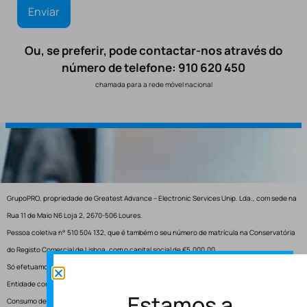
Ou, se preferir, pode contactar-nos através do
número de telefone: 910 620 450
chamada para a rede móvel nacional
GrupoPRO, propriedade de Greatest Advance – Electronic Services Unip. Lda., com sede na
Rua 11 de Maio N6 Loja 2, 2670-506 Loures.
Pessoa coletiva n° 510 504 132, que é também o seu número de matrícula na Conservatória
do Registo Comercial de Lisboa, com o capital social de €5.000,00.
Só efetuamos entregas em Portugal.
Entidade competente para resolução de conflitos – Centro de Arbitragem de Conflitos de
Estamos a
Consumo de Lisboa.