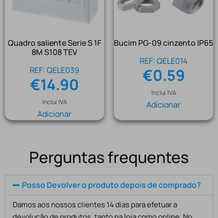
Quadro saliente Serie S 1F
Bucim PG-09 cinzento IP65
8M S108 TEV
REF: QELE014
REF: QELE039
€
0.59
€
14.90
Inclui IVA
Inclui IVA
Adicionar
Adicionar
Perguntas frequentes
Posso Devolver o produto depois de comprado?
Damos aos nossos clientes 14 dias para efetuar a
devolução de produtos, tanto na loja como online. No