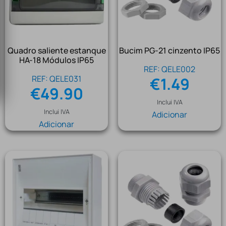
Quadro saliente estanque
Bucim PG-21 cinzento IP65
HA-18 Módulos IP65
REF: QELE002
REF: QELE031
€
1.49
€
49.90
Inclui IVA
Inclui IVA
Adicionar
Adicionar