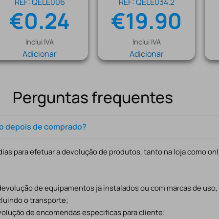
REF: QELE006
REF: QELE034.2
€
0.24
€
19.90
Inclui IVA
Inclui IVA
Adicionar
Adicionar
Perguntas frequentes
to depois de comprado?
ias para efetuar a devolução de produtos, tanto na loja como onl
 devolução de equipamentos já instalados ou com marcas de uso
cluindo o transporte;
evolução de encomendas especificas para cliente;