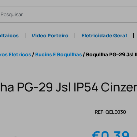
ltaicos
Video Porteiro
Eletricidade Geral
os Eletricos
/
Bucins E Boquilhas
/ Boquilha PG-29 Jsl 
ha PG-29 Jsl IP54 Cinze
REF: QELE030
€
0.39