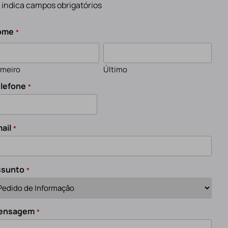
" indica campos obrigatórios
ome
*
imeiro
Último
lefone
*
ail
*
ssunto
*
ensagem
*