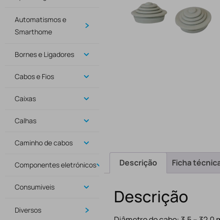
Automatismos e
Smarthome
Bornes e Ligadores
Cabos e Fios
Caixas
Calhas
Caminho de cabos
Descrição
Ficha técnic
Componentes eletrónicos
Consumiveis
Descrição
Diversos
Diâmetro do cabo: 3,5 – 32,0