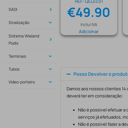
REF: QELE031
€
49.90
SADI
Sinalização
Inclui IVA
Adicionar
Sistema Wieland
Podis
Terminais
Tubos
Posso Devolver o produ
Video-porteiro
Damos aos nossos clientes 14 d
deverá ter em consideração:
Não é possível efetuar a
serviços já efetuados, in
Não é possível fazer a d