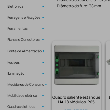
Diâmetro do furo: 38 mm
Eletrónica
Ferragens e Fixações
Ferramentas
Fichas e Conectores
Fonte de Alimentação
Fusiveis
Iluminação
Medidores de Consumo
Mobilidade eletrica
Quadro saliente estanque
HA-18 Módulos IP65
Quadros eletricos