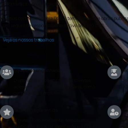
informática e programação.
Somos certificados pela DGEG, temos alvará de obras publica
um seguro de responsabilidade civil de €100.000.
Veja os nossos trabalhos
Equipa de engenharia
Téc
Disponibilizamos aos nossos clientes
Os 
acesso a serviços de engenharia, como
DG
certificados e projetos.
Qualidade garantida
Exp
O nosso foco é o cliente, temos uma
Con
politica de 100% de satisfação e o nosso
rea