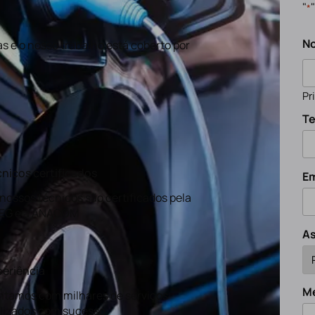
"
*
N
s e o nosso trabalho está coberto por
Pr
Te
nicos certificados
Em
nossos técnicos são certificados pela
EG e a ANACOM
A
eriência
M
tamos com milhares de serviços
lizados com sucesso.