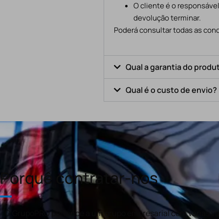
O cliente é o responsáve
devolução terminar.
Poderá consultar todas as cond
Qual a garantia do produ
Qual é o custo de envio?
Porquê contratar-nos
O GrupoPRO pertence a um grupo empresarial com várias val