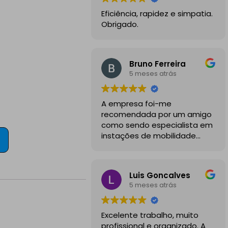
Eficiência, rapidez e simpatia.
Obrigado.
Bruno Ferreira
5 meses atrás
A empresa foi-me
recomendada por um amigo
como sendo especialista em
instações de mobilidade
elétrica e desde o inicio
foram sempre bastante
profissionais, comunicativos e
Luis Goncalves
disponiveis para todas as
5 meses atrás
minhas dúvidas.
A instalação de tomada
Excelente trabalho, muito
reforçada em garagem
profissional e organizado. A