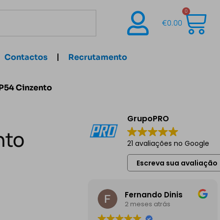
0
€
0.00
Contactos
Recrutamento
IP54 Cinzento
GrupoPRO
nto
21 avaliações no Google
Escreva sua avaliação
Fernando Dinis
2 meses atrás