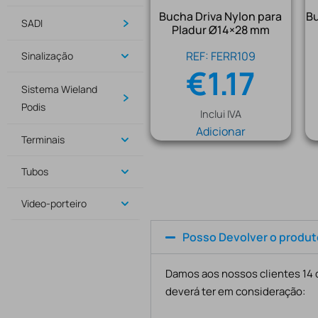
Bucha Driva Nylon para
Bu
SADI
Pladur Ø14×28 mm
REF: FERR109
Sinalização
€
1.17
Sistema Wieland
Podis
Inclui IVA
Adicionar
Terminais
Tubos
Video-porteiro
Posso Devolver o produ
Damos aos nossos clientes 14 d
deverá ter em consideração: