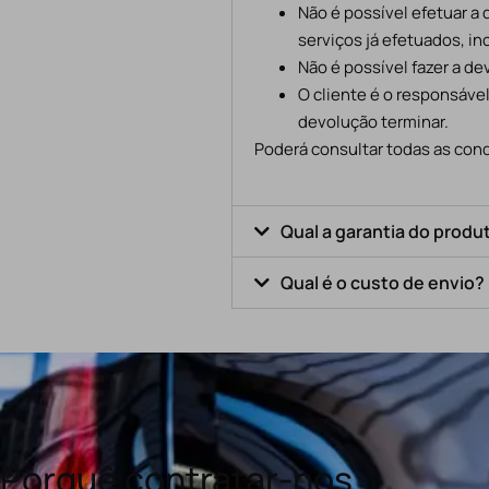
Não é possível efetuar a
serviços já efetuados, in
Não é possível fazer a d
O cliente é o responsáve
devolução terminar.
Poderá consultar todas as cond
Qual a garantia do produ
Qual é o custo de envio?
Porquê contratar-nos