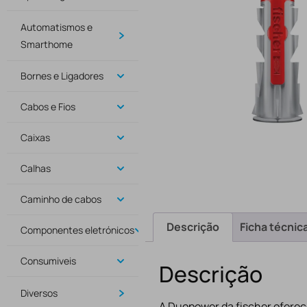
Automatismos e
Smarthome
Bornes e Ligadores
Cabos e Fios
Caixas
Calhas
Caminho de cabos
Descrição
Ficha técnic
Componentes eletrónicos
Consumiveis
Descrição
Diversos
A Duopower da fischer oferec