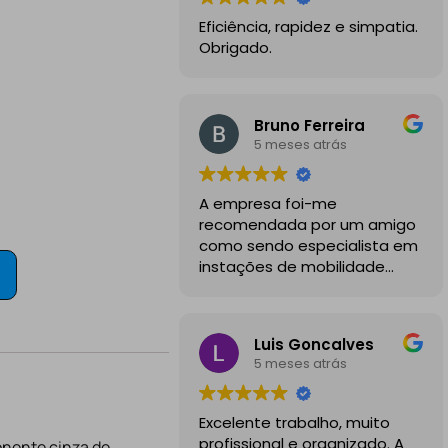
Eficiência, rapidez e simpatia.
Obrigado.
Bruno Ferreira
5 meses atrás
A empresa foi-me
recomendada por um amigo
como sendo especialista em
instações de mobilidade
elétrica e desde o inicio
foram sempre bastante
profissionais, comunicativos e
Luis Goncalves
disponiveis para todas as
5 meses atrás
minhas dúvidas.
A instalação de tomada
Excelente trabalho, muito
reforçada em garagem
profissional e organizado. A
onente cinza de