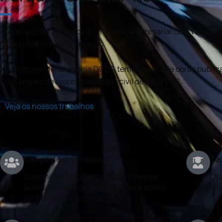
O GrupoPRO pertence a um grupo empresarial com várias val
informática e programação.
Somos certificados pela DGEG, temos alvará de obras publica
um seguro de responsabilidade civil de €100.000.
Veja os nossos trabalhos
Equipa de engenharia
Téc
Disponibilizamos aos nossos clientes
Os 
acesso a serviços de engenharia, como
DG
certificados e projetos.