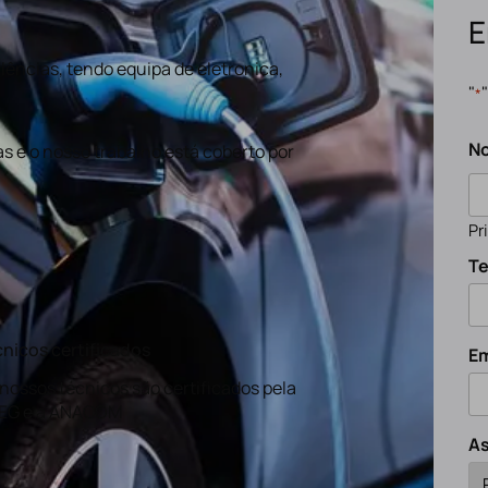
E
ências, tendo equipa de eletronica,
"
*
N
s e o nosso trabalho está coberto por
Pr
Te
nicos certificados
Em
nossos técnicos são certificados pela
EG e a ANACOM
A