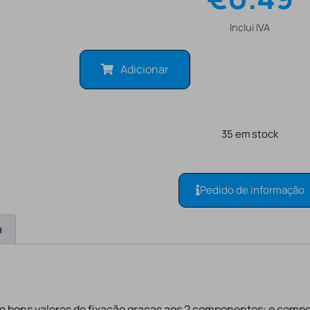
Inclui IVA
Adicionar
35 em stock
Pedido de informação
a
e bons valores de fixação graças aos 2 componentes: o comp