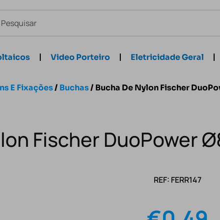
ltaicos
Video Porteiro
Eletricidade Geral
ns E Fixações
/
Buchas
/ Bucha De Nylon Fischer Duo
ylon Fischer DuoPower 
REF: FERR147
€
0.49