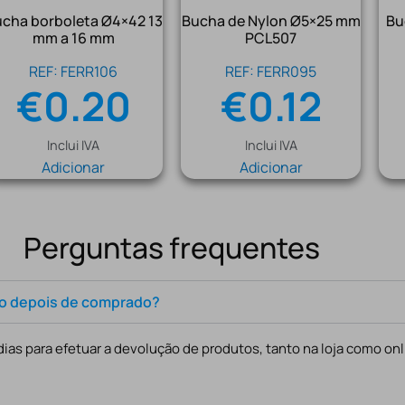
cha borboleta Ø4×42 13
Bucha de Nylon Ø5×25 mm
Bu
mm a 16 mm
PCL507
REF: FERR106
REF: FERR095
€
0.20
€
0.12
Inclui IVA
Inclui IVA
Adicionar
Adicionar
Perguntas frequentes
to depois de comprado?
ias para efetuar a devolução de produtos, tanto na loja como onl