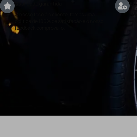
Qualidade garantida
Exp
O nosso foco é o cliente, temos uma
Con
politica de 100% de satisfação e o nosso
rea
feedback comprova-o.