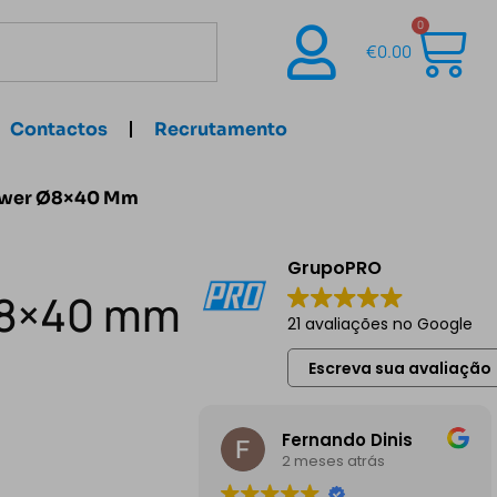
0
€
0.00
Contactos
Recrutamento
Power Ø8×40 Mm
GrupoPRO
Ø8×40 mm
21 avaliações no Google
Escreva sua avaliação
Fernando Dinis
2 meses atrás