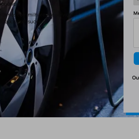
eriência
M
tamos com milhares de serviços
lizados com sucesso.
Ou