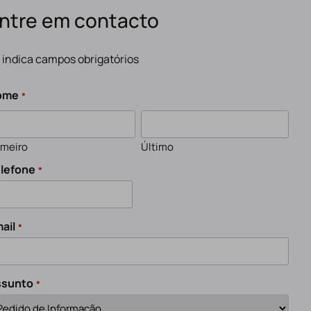
ntre em contacto
" indica campos obrigatórios
ome
*
imeiro
Último
lefone
*
ail
*
ssunto
*