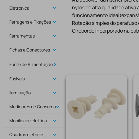
nylon de alta qualidade ativ
Eletrónica
funcionamento ideal(expansã
Ferragens e Fixações
Rotação simples do parafuso e
O rebordo incorporado na cab
Ferramentas
Fichas e Conectores
Fonte de Alimentação
Fusiveis
Iluminação
Medidores de Consumo
Mobilidade eletrica
Quadros eletricos