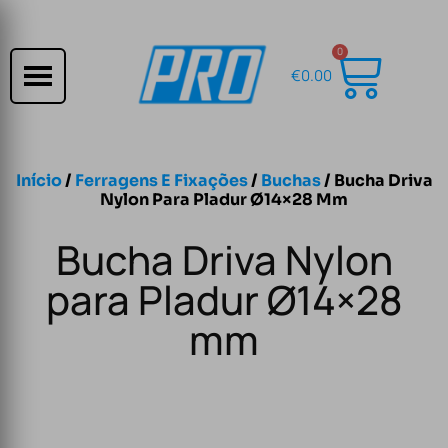
0
€
0.00
Início
/
Ferragens E Fixações
/
Buchas
/ Bucha Driva
Nylon Para Pladur Ø14×28 Mm
Bucha Driva Nylon
para Pladur Ø14×28
mm