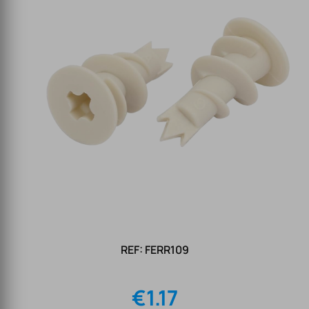
REF: FERR109
€
1.17