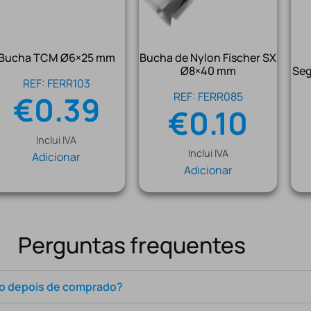
Bucha TCM Ø6×25 mm
Bucha de Nylon Fischer SX
Ø8×40 mm
Seg
REF: FERR103
€
0.39
REF: FERR085
€
0.10
Inclui IVA
Inclui IVA
Adicionar
Adicionar
Perguntas frequentes
to depois de comprado?