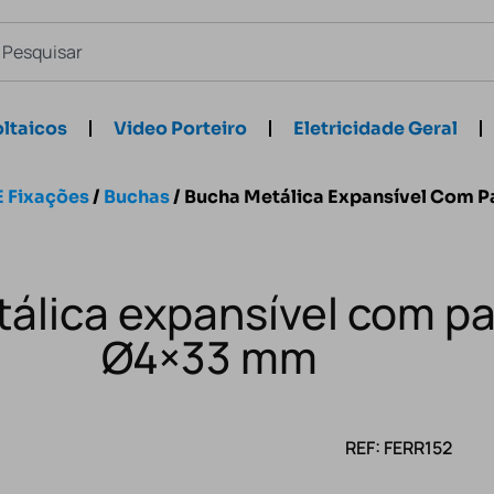
ltaicos
Video Porteiro
Eletricidade Geral
E Fixações
/
Buchas
/ Bucha Metálica Expansível Com 
álica expansível com p
Ø4×33 mm
REF: FERR152