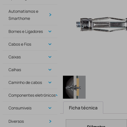
Automatismos e
Smarthome
Bornes e Ligadores
Cabos e Fios
Caixas
Calhas
Caminho de cabos
Componentes eletrónicos
Ficha técnica
Consumiveis
Diversos
Diâmetro