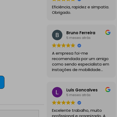
Eficiência, rapidez e simpatia.
Obrigado.
Bruno Ferreira
5 meses atrás
A empresa foi-me
recomendada por um amigo
como sendo especialista em
instações de mobilidade
elétrica e desde o inicio
foram sempre bastante
profissionais, comunicativos e
Luis Goncalves
disponiveis para todas as
5 meses atrás
minhas dúvidas.
A instalação de tomada
Excelente trabalho, muito
reforçada em garagem
profissional e organizado. A