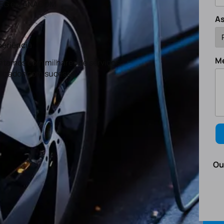
EG e a ANACOM
A
eriência
M
tamos com milhares de serviços
lizados com sucesso.
Ou