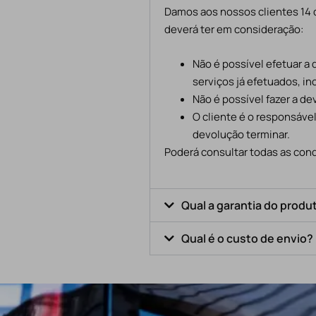
Damos aos nossos clientes 14 d
deverá ter em consideração:
Não é possível efetuar a
serviços já efetuados, in
Não é possível fazer a d
O cliente é o responsáve
devolução terminar.
Poderá consultar todas as cond
Qual a garantia do produ
Qual é o custo de envio?