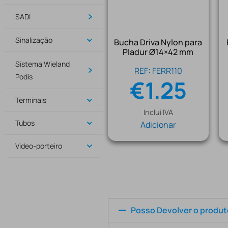
SADI
Sinalização
Bucha Driva Nylon para
Pladur Ø14×42 mm
Sistema Wieland
REF: FERR110
Podis
€
1.25
Terminais
Inclui IVA
Tubos
Adicionar
Video-porteiro
Posso Devolver o produ