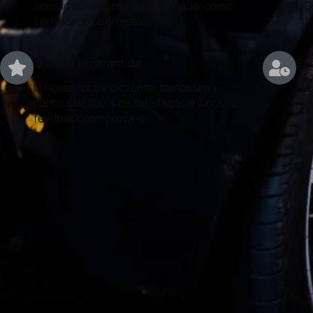
acesso a serviços de engenharia, como
DG
certificados e projetos.
Qualidade garantida
Exp
O nosso foco é o cliente, temos uma
Con
politica de 100% de satisfação e o nosso
rea
feedback comprova-o.