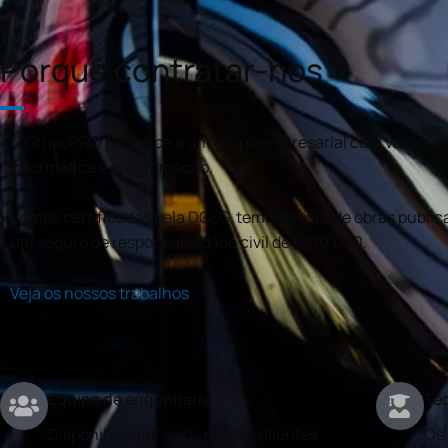
Porquê contratar-nos
O GrupoPRO pertence a um grupo empresarial com várias val
informática e programação.
Somos certificados pela DGEG, temos alvará de obras publica
um seguro de responsabilidade civil de €100.000.
Veja os nossos trabalhos
Equipa de engenharia
Téc
Disponibilizamos aos nossos clientes
Os 