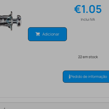
€
1.05
Inclui IVA
Adicionar
22 em stock
Pedido de informação
4