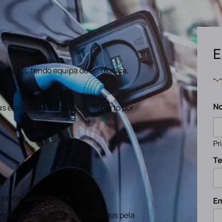
E
ências, tendo equipa de eletronica,
"
*
N
s e o nosso trabalho está coberto por
Pr
Te
nicos certificados
Em
nossos técnicos são certificados pela