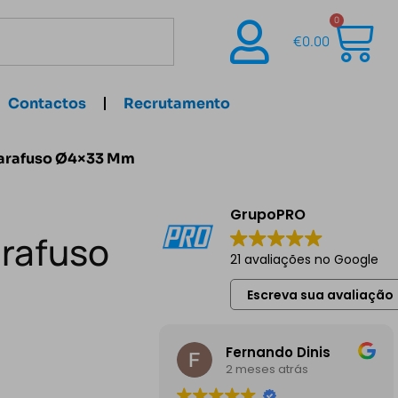
0
€
0.00
Contactos
Recrutamento
Parafuso Ø4×33 Mm
GrupoPRO
arafuso
21 avaliações no Google
Escreva sua avaliação
Fernando Dinis
2 meses atrás