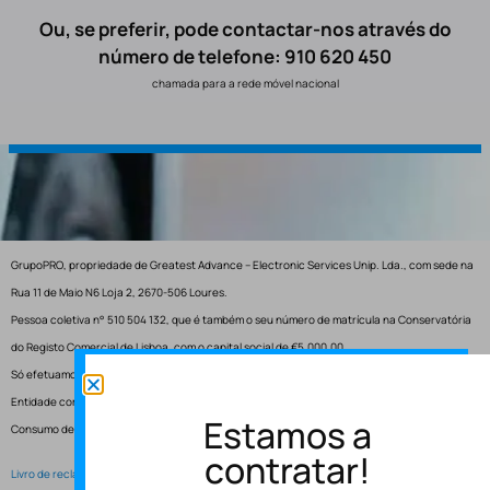
Ou, se preferir, pode contactar-nos através do
número de telefone: 910 620 450
chamada para a rede móvel nacional
GrupoPRO, propriedade de Greatest Advance – Electronic Services Unip. Lda., com sede na
Rua 11 de Maio N6 Loja 2, 2670-506 Loures.
Pessoa coletiva n° 510 504 132, que é também o seu número de matrícula na Conservatória
do Registo Comercial de Lisboa, com o capital social de €5.000,00.
Só efetuamos entregas em Portugal.
Entidade competente para resolução de conflitos – Centro de Arbitragem de Conflitos de
Estamos a
Consumo de Lisboa.
contratar!
Livro de reclamações electrónico