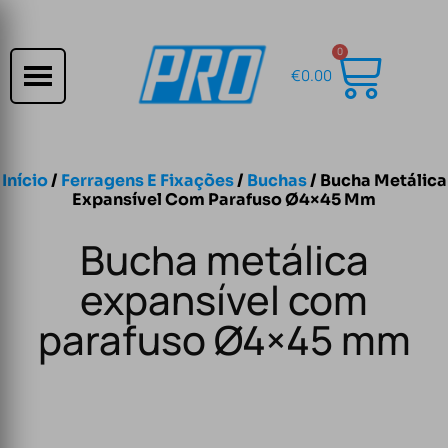
0
€
0.00
Início
/
Ferragens E Fixações
/
Buchas
/ Bucha Metálica
Expansível Com Parafuso Ø4×45 Mm
Bucha metálica
expansível com
parafuso Ø4×45 mm