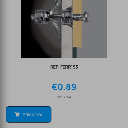
REF: FERR153
€
0.89
Inclui IVA
Adicionar