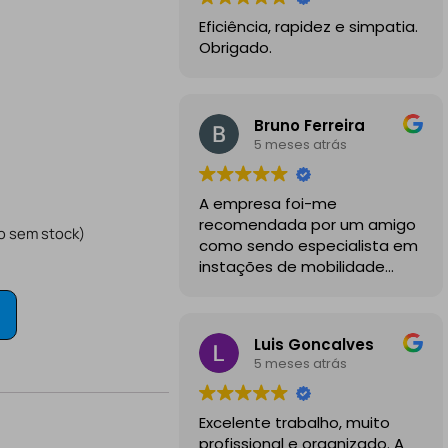
Eficiência, rapidez e simpatia.
Obrigado.
Bruno Ferreira
5 meses atrás
A empresa foi-me
recomendada por um amigo
o sem stock)
como sendo especialista em
instações de mobilidade
elétrica e desde o inicio
foram sempre bastante
profissionais, comunicativos e
Luis Goncalves
disponiveis para todas as
5 meses atrás
minhas dúvidas.
A instalação de tomada
Excelente trabalho, muito
reforçada em garagem
profissional e organizado. A