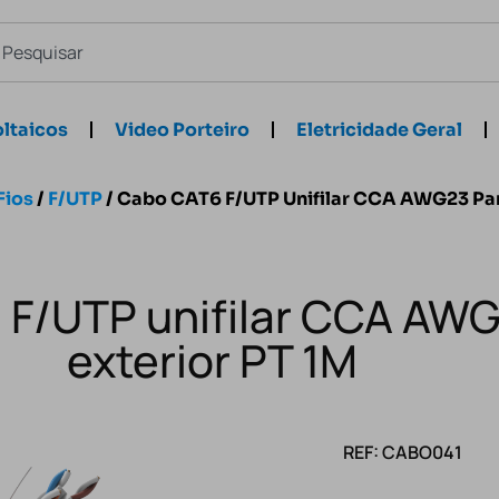
ltaicos
Video Porteiro
Eletricidade Geral
Fios
/
F/UTP
/ Cabo CAT6 F/UTP Unifilar CCA AWG23 Par
F/UTP unifilar CCA AWG
exterior PT 1M
REF: CABO041