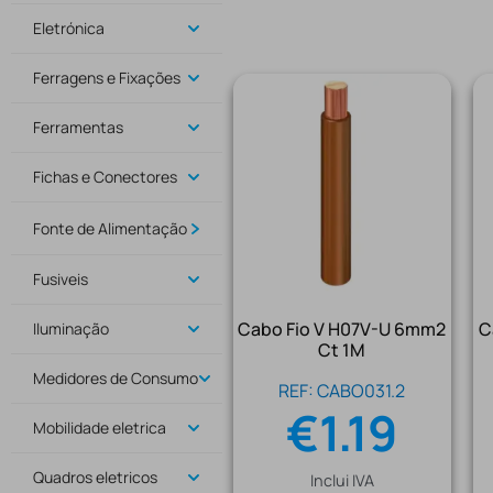
Eletrónica
Ferragens e Fixações
Ferramentas
Fichas e Conectores
Fonte de Alimentação
Fusiveis
Cabo Fio V H07V-U 6mm2
C
Iluminação
Ct 1M
Medidores de Consumo
REF: CABO031.2
€
1.19
Mobilidade eletrica
Quadros eletricos
Inclui IVA