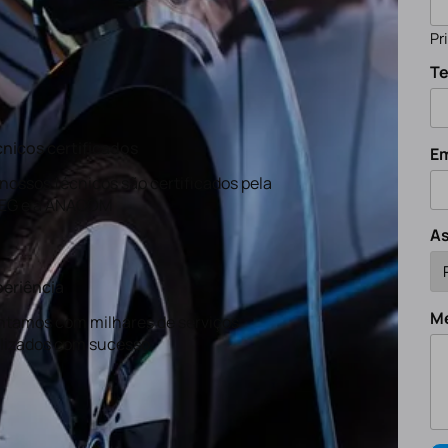
Pr
Te
nicos certificados
Em
nossos técnicos são certificados pela
EG e a ANACOM
A
eriência
M
tamos com milhares de serviços
lizados com sucesso.