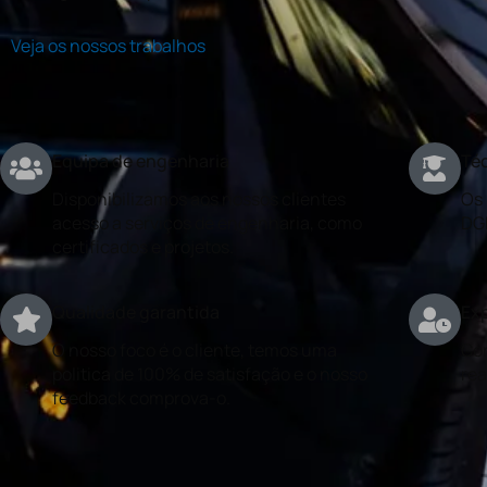
Veja os nossos trabalhos
Equipa de engenharia
Téc
Disponibilizamos aos nossos clientes
Os 
acesso a serviços de engenharia, como
DG
certificados e projetos.
Qualidade garantida
Exp
O nosso foco é o cliente, temos uma
Con
politica de 100% de satisfação e o nosso
rea
feedback comprova-o.