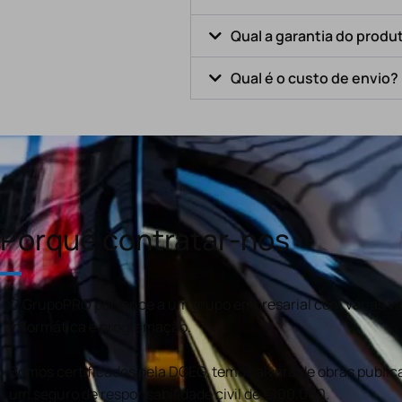
Qual a garantia do produ
Qual é o custo de envio?
Porquê contratar-nos
O GrupoPRO pertence a um grupo empresarial com várias val
informática e programação.
Somos certificados pela DGEG, temos alvará de obras publica
um seguro de responsabilidade civil de €100.000.