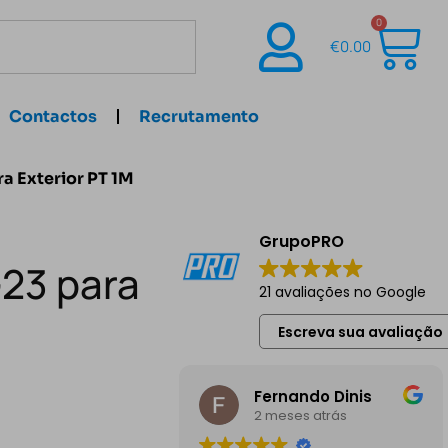
0
€
0.00
Contactos
Recrutamento
a Exterior PT 1M
GrupoPRO
23 para
21 avaliações no Google
Escreva sua avaliação
Fernando Dinis
2 meses atrás