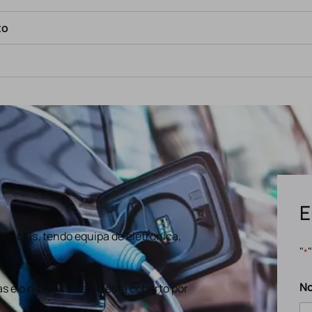
to
E
ências, tendo equipa de eletronica,
"
*
N
s e o nosso trabalho está coberto por