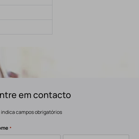
ntre em contacto
" indica campos obrigatórios
ome
*