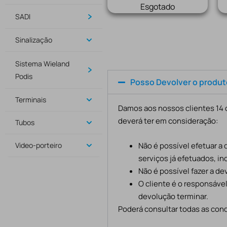
Esgotado
SADI
Sinalização
Sistema Wieland
Podis
Posso Devolver o produ
Terminais
Damos aos nossos clientes 14 d
deverá ter em consideração:
Tubos
Não é possível efetuar a
Video-porteiro
serviços já efetuados, in
Não é possível fazer a d
O cliente é o responsáve
devolução terminar.
Poderá consultar todas as cond