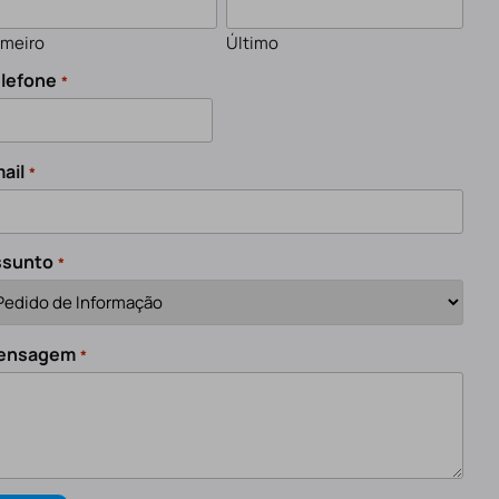
imeiro
Último
lefone
*
ail
*
ssunto
*
ensagem
*