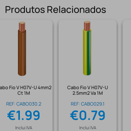
Produtos Relacionados
abo Fio V H07V-U 4mm2
Cabo Fio V H07V-U
Ct 1M
2.5mm2 Va 1M
REF: CABO030.2
REF: CABO029.1
€
1.99
€
0.79
Inclui IVA
Inclui IVA