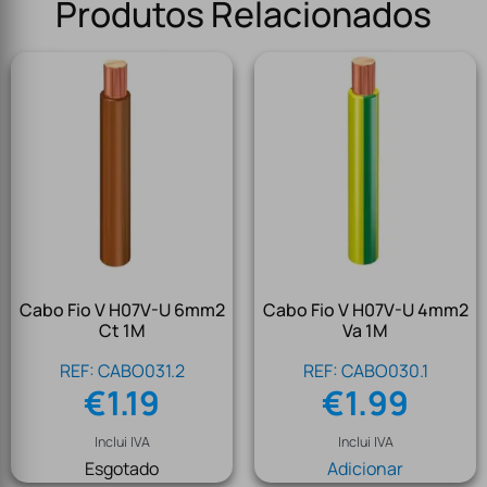
Produtos Relacionados
Cabo Fio V H07V-U 6mm2
Cabo Fio V H07V-U 4mm2
Ct 1M
Va 1M
REF: CABO031.2
REF: CABO030.1
€
1.19
€
1.99
Inclui IVA
Inclui IVA
Esgotado
Adicionar