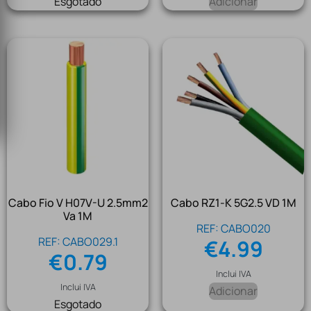
Esgotado
Adicionar
Cabo Fio V H07V-U 2.5mm2
Cabo RZ1-K 5G2.5 VD 1M
Va 1M
REF: CABO020
REF: CABO029.1
€
4.99
€
0.79
Inclui IVA
Inclui IVA
Adicionar
Esgotado