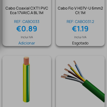
Cabo Coaxial CXT1 PVC
Cabo Fio V H07V-U 6mm2
Eca 17VAtC.A BL 1M
Ct 1M
REF: CABO033
REF: CABO031.2
€
0.89
€
1.19
Inclui IVA
Inclui IVA
Adicionar
Esgotado