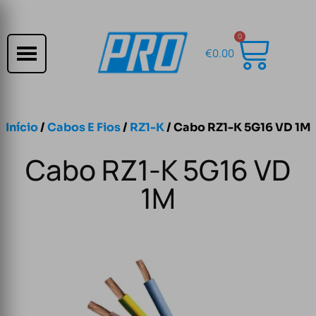
0
€
0.00
Início
/
Cabos E Fios
/
RZ1-K
/ Cabo RZ1-K 5G16 VD 1M
Cabo RZ1-K 5G16 VD
1M