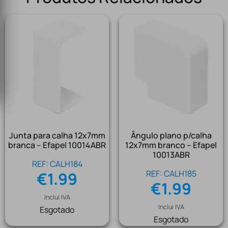
Junta para calha 12x7mm
Ângulo plano p/calha
branca – Efapel 10014ABR
12x7mm branco – Efapel
10013ABR
REF: CALH184
REF: CALH185
€
1.99
€
1.99
Inclui IVA
Inclui IVA
Esgotado
Esgotado