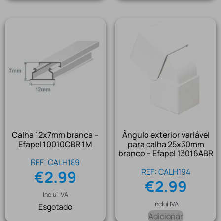
Calha 12x7mm branca –
Ângulo exterior variável
Efapel 10010CBR 1M
para calha 25x30mm
branco – Efapel 13016ABR
REF: CALH189
REF: CALH194
€
2.99
€
2.99
Inclui IVA
Inclui IVA
Esgotado
Adicionar