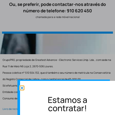
Ou, se preferir, pode contactar-nos através do
número de telefone: 910 620 450
chamada para a rede móvel nacional
GrupoPRO, propriedade de Greatest Advance – Electronic Services Unip. Lda., com sede na
Rua 11 de Maio N6 Loja 2, 2670-506 Loures.
Pessoa coletiva n° 510 504 132, que é também o seu número de matrícula na Conservatória
do Registo Comercial de Lisboa, com o capital social de €5.000,00.
Só efetuamos entregas em Portugal.
Entidade competente para resolução de conflitos – Centro de Arbitragem de Conflitos de
Estamos a
Consumo de Lisboa.
contratar!
Livro de reclamações electrónico