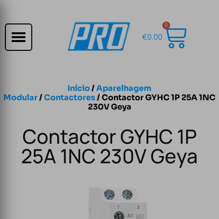
0
€
0.00
Início
/
Aparelhagem
Modular
/
Contactores
/ Contactor GYHC 1P 25A 1NC
230V Geya
Contactor GYHC 1P
25A 1NC 230V Geya