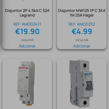
Disjuntor 2P 4.5kA C 32A
Disjuntor MW125 1P C 3KA
Legrand
1M 25A Hager
REF: AMOD247.1
REF: AMOD252
€
19.90
€
4.99
Inclui IVA
Inclui IVA
Adicionar
Adicionar