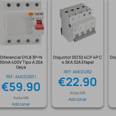
Diferencial GYL8 3P+N
Disjuntor 55132 4CP 4P C
Dis
30mA 400V Tipo A 25A
4.5KA 32A Efapel
Geya
REF: AMOD282
REF: AMOD283.1
€
22.90
€
59.90
Inclui IVA
Inclui IVA
Adicionar
Adicionar