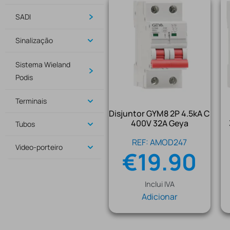
SADI
Sinalização
Sistema Wieland
Podis
Terminais
Disjuntor GYM8 2P 4.5kA C
400V 32A Geya
Tubos
REF: AMOD247
Video-porteiro
€
19.90
Inclui IVA
Adicionar