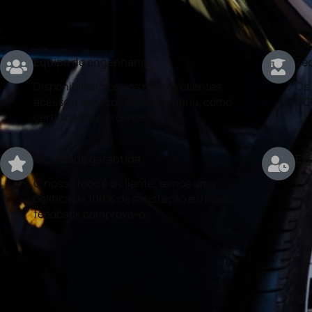
Equipa de engenharia
Téc
Disponibilizamos aos nossos clientes
Os 
acesso a serviços de engenharia, como
DG
certificados e projetos.
Qualidade garantida
Exp
O nosso foco é o cliente, temos uma
Con
politica de 100% de satisfação e o nosso
rea
feedback comprova-o.