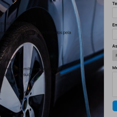
Te
nicos certificados
Em
nossos técnicos são certificados pela
EG e a ANACOM
A
eriência
M
tamos com milhares de serviços
lizados com sucesso.