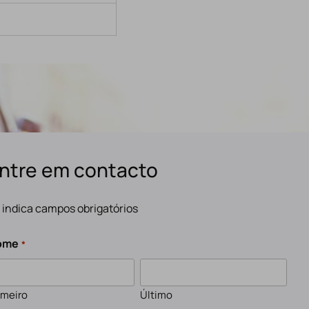
ntre em contacto
" indica campos obrigatórios
ome
*
imeiro
Último