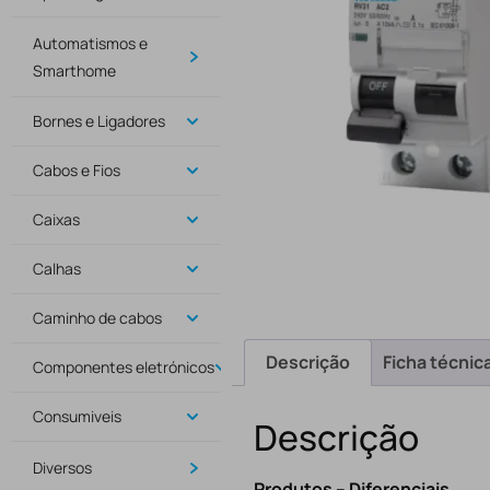
Automatismos e
Smarthome
Bornes e Ligadores
Cabos e Fios
Caixas
Calhas
Caminho de cabos
Descrição
Ficha técnic
Componentes eletrónicos
Consumiveis
Descrição
Diversos
Produtos – Diferenciais