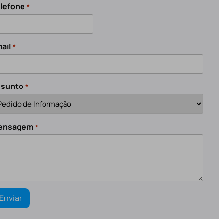
lefone
*
ail
*
ssunto
*
ensagem
*