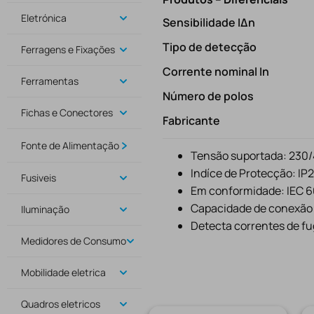
Eletrónica
Sensibilidade IΔn
Tipo de detecção
Ferragens e Fixações
Corrente nominal In
Ferramentas
Número de polos
Fichas e Conectores
Fabricante
Fonte de Alimentação
Tensão suportada: 230
Indíce de Protecção: IP
Fusiveis
Em conformidade: IEC 
Capacidade de conexão c
Iluminação
Detecta correntes de fug
Medidores de Consumo
Mobilidade eletrica
Quadros eletricos