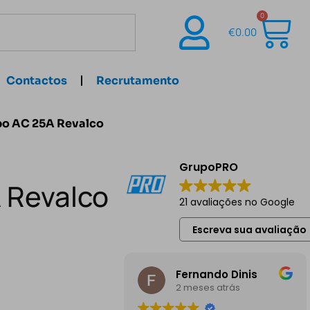
0
€
0.00
Contactos
Recrutamento
po AC 25A Revalco
GrupoPRO
 Revalco
21 avaliações no Google
Escreva sua avaliação
Fernando Dinis
2 meses atrás