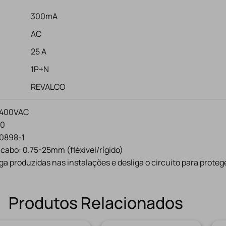
300mA
AC
25 A
1P+N
REVALCO
/400VAC
20
60898-1
abo: 0.75-25mm (fléxivel/rígido)
a produzidas nas instalações e desliga o circuito para proteg
Produtos Relacionados