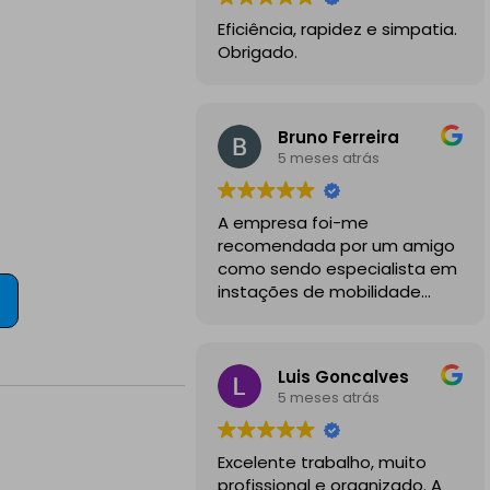
Eficiência, rapidez e simpatia.
Obrigado.
Bruno Ferreira
5 meses atrás
A empresa foi-me
recomendada por um amigo
como sendo especialista em
instações de mobilidade
elétrica e desde o inicio
foram sempre bastante
profissionais, comunicativos e
Luis Goncalves
disponiveis para todas as
5 meses atrás
minhas dúvidas.
A instalação de tomada
Excelente trabalho, muito
reforçada em garagem
profissional e organizado. A