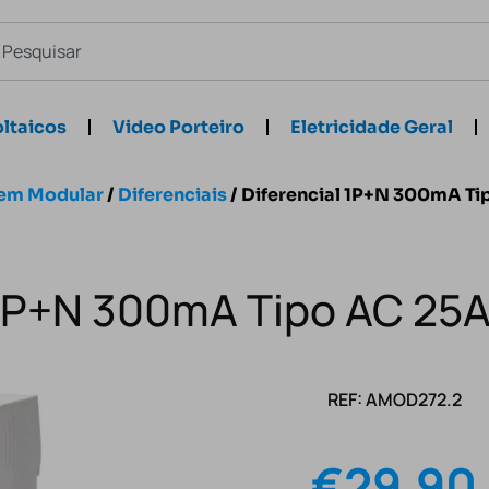
ltaicos
Video Porteiro
Eletricidade Geral
em Modular
/
Diferenciais
/ Diferencial 1P+N 300mA Ti
 1P+N 300mA Tipo AC 25A
REF: AMOD272.2
€
29.90