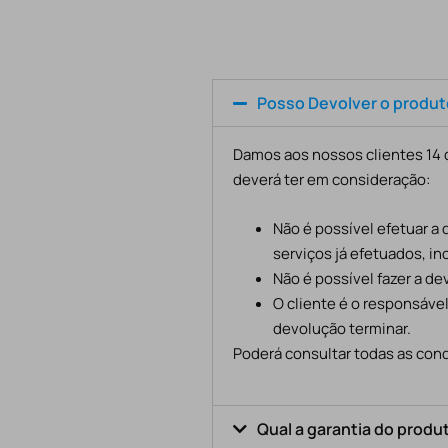
Posso Devolver o produ
Damos aos nossos clientes 14 d
deverá ter em consideração:
Não é possível efetuar a
serviços já efetuados, in
Não é possível fazer a d
O cliente é o responsáve
devolução terminar.
Poderá consultar todas as cond
Qual a garantia do produ