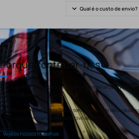
Qual é o custo de envio?
Porquê contratar-nos
O GrupoPRO pertence a um grupo empresarial com várias val
informática e programação.
Somos certificados pela DGEG, temos alvará de obras publica
um seguro de responsabilidade civil de €100.000.
Veja os nossos trabalhos