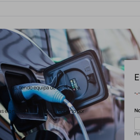
E
ências, tendo equipa de eletronica,
"
*
N
s e o nosso trabalho está coberto por
Pr