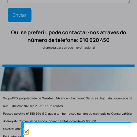
Ou, se preferir, pode contactar-nos através do
número de telefone: 910 620 450
chamada para a rede móvel nacional
GrupoPRO, propriedade de Greatest Advance – Electronic Services Unip. Lda., com sede na
Rua 11 de Maio N6 Loja 2, 2670-506 Loures.
Pessoa coletiva n° 510 504 132, que é também o seu número de matrícula na Conservatória
do Registo Comercial de Lisboa, com o capital social de €5.000,00.
Só efetuamos entregas em Portugal.
Entidade competente para resolução de conflitos – Centro de Arbitragem de Conflitos de