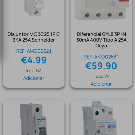
Disjuntor MCBC25 1P C
Diferencial GYL8 3P+N
3KA 25A Schneider
30mA 400V Tipo A 25A
Geya
REF: AMOD252.1
REF: AMOD283.1
€
4.99
€
59.90
Inclui IVA
Inclui IVA
Adicionar
Adicionar