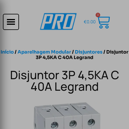
0
€
0.00
Início
/
Aparelhagem Modular
/
Disjuntores
/ Disjuntor
3P 4,5KA C 40A Legrand
Disjuntor 3P 4,5KA C
40A Legrand