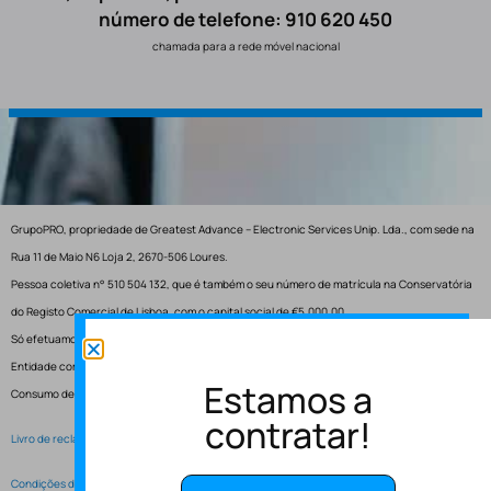
número de telefone: 910 620 450
chamada para a rede móvel nacional
GrupoPRO, propriedade de Greatest Advance – Electronic Services Unip. Lda., com sede na
Rua 11 de Maio N6 Loja 2, 2670-506 Loures.
Pessoa coletiva n° 510 504 132, que é também o seu número de matrícula na Conservatória
do Registo Comercial de Lisboa, com o capital social de €5.000,00.
Só efetuamos entregas em Portugal.
Entidade competente para resolução de conflitos – Centro de Arbitragem de Conflitos de
Estamos a
Consumo de Lisboa.
contratar!
Livro de reclamações electrónico
Condições de Serviço