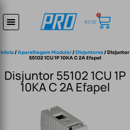
0
€
0.00
Início
/
Aparelhagem Modular
/
Disjuntores
/ Disjuntor
55102 1CU 1P 10KA C 2A Efapel
Disjuntor 55102 1CU 1P
10KA C 2A Efapel