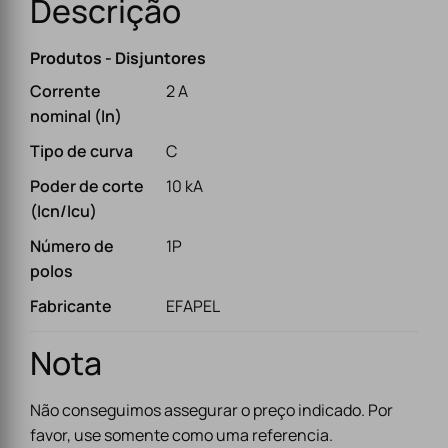
Descrição
Produtos - Disjuntores
Corrente
2 A
nominal (In)
Tipo de curva
C
Poder de corte
10 kA
(Icn/Icu)
Número de
1P
polos
Fabricante
EFAPEL
Nota
Não conseguimos assegurar o preço indicado. Por
favor, use somente como uma referencia.