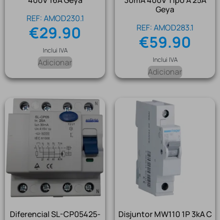
400V 16A Geya
30mA 400V Tipo A 25A
Geya
REF: AMOD230.1
REF: AMOD283.1
€
29.90
€
59.90
Inclui IVA
Inclui IVA
Adicionar
Adicionar
Diferencial SL-CP05425-
Disjuntor MW110 1P 3kA C