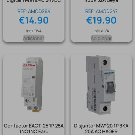
digital TM919A-3 24VDC
400V 32A Geya
REF: AMOD294
REF: AMOD247
€
14.90
€
19.90
Inclui IVA
Inclui IVA
Adicionar
Adicionar
Contactor EACT-25 1P 25A
Disjuntor MW120 1P 3KA
1NO1NC Earu
20A AC HAGER