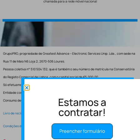
chamada para a rede móvel nacional
GrupoPRO, propriedade de Greatest Advance – Electronic Services Unip. Lda., com sede na
Rua 11 de Maio N6 Loja 2, 2670-506 Loures.
Pessoa coletiva n° 510 504 132, que é também o seu número de matrícula na Conservatória
do Registo Comercial de Lisboa, com o capital social de €5.000,00.
Só efetuamos entregas em Portugal.
Entidade competente para resolução de conflitos – Centro de Arbitragem de Conflitos de
Estamos a
Consumo de Lisboa.
contratar!
Livro de reclamações electrónico
Condições de Serviço
Preencher formulário