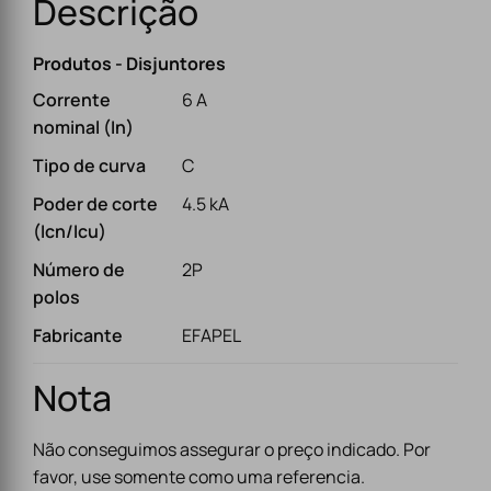
Descrição
Produtos - Disjuntores
Corrente
6 A
nominal (In)
Tipo de curva
C
Poder de corte
4.5 kA
(Icn/Icu)
Número de
2P
polos
Fabricante
EFAPEL
Nota
Não conseguimos assegurar o preço indicado. Por
favor, use somente como uma referencia.