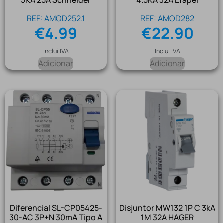
3KA 25A Schneider
4.5KA 32A Efapel
REF: AMOD252.1
REF: AMOD282
€
4.99
€
22.90
Inclui IVA
Inclui IVA
Adicionar
Adicionar
Diferencial SL-CP05425-
Disjuntor MW132 1P C 3kA
30-AC 3P+N 30mA Tipo A
1M 32A HAGER