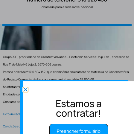
chamada para a rede móvel nacional
GrupoPRO, propriedade de Greatest Advance – Electronic Services Unip. Lda., com sede na
Rua 11 de Maio N6 Loja 2, 2670-506 Loures.
Pessoa coletiva n° 510 504 132, que é também o seu número de matrícula na Conservatória
do Registo Comercial de Lisboa, com o capital social de €5.000,00.
Só efetuamos entregas em Portugal.
Entidade competente para resolução de conflitos – Centro de Arbitragem de Conflitos de
Estamos a
Consumo de Lisboa.
contratar!
Livro de reclamações electrónico
Condições de Serviço
Preencher formulário