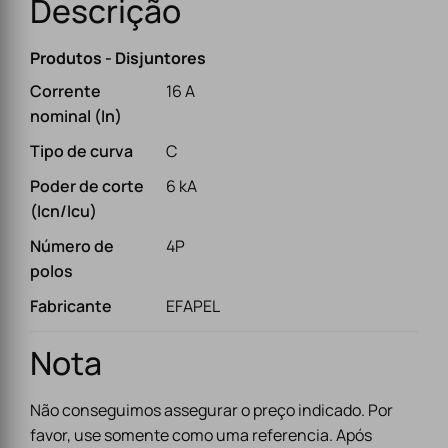
Descrição
Produtos - Disjuntores
Corrente
16 A
nominal (In)
Tipo de curva
C
Poder de corte
6 kA
(Icn/Icu)
Número de
4P
polos
Fabricante
EFAPEL
Nota
Não conseguimos assegurar o preço indicado. Por
favor, use somente como uma referencia. Após