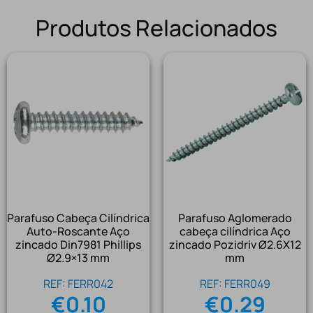
Produtos Relacionados
Parafuso Cabeça Cilíndrica
Parafuso Aglomerado
Auto-Roscante Aço
cabeça cilíndrica Aço
zincado Din7981 Phillips
zincado Pozidriv Ø2.6X12
Ø2.9×13 mm
mm
REF: FERR042
REF: FERR049
€
0.10
€
0.29