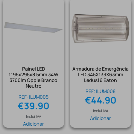
Painel LED
Armadura de Emergência
1195x295x8.5mm 34W
LED 345X133X63mm
3700lm Opple Branco
Ledus16 Eaton
Neutro
REF: ILUM008
REF: ILUM005
€
44.90
€
39.90
Inclui IVA
Inclui IVA
Adicionar
Adicionar