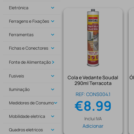
Eletrónica
Ferragens e Fixações
Ferramentas
Fichas e Conectores
Fonte de Alimentação
Fusiveis
Cola e Vedante Soudal
Ól
290ml Terracota
Iluminação
REF: CONS004.1
€
8.99
Medidores de Consumo
Mobilidade eletrica
Inclui IVA
Adicionar
Quadros eletricos