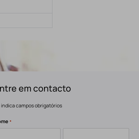
ntre em contacto
" indica campos obrigatórios
ome
*