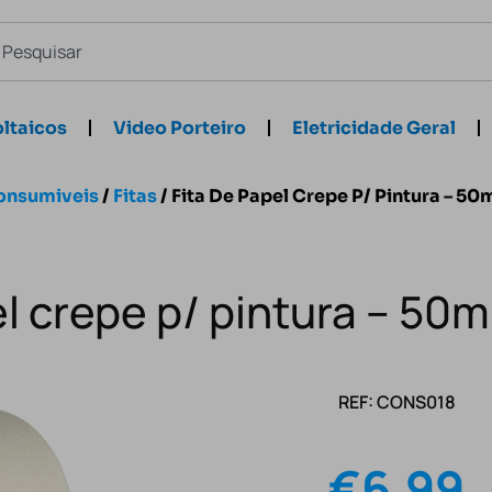
ltaicos
Video Porteiro
Eletricidade Geral
onsumiveis
/
Fitas
/ Fita De Papel Crepe P/ Pintura – 
el crepe p/ pintura – 5
REF: CONS018
€
6.99