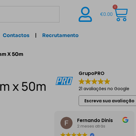
0
€
0.00
Contactos
Recrutamento
50mm X 50m
GrupoPRO
0mm x 50m
21 avaliações no Google
Escreva sua avaliação
Fernando Dinis
2 meses atrás