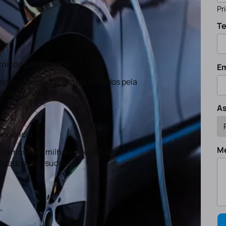
Pr
Te
nicos certificados
Em
nossos técnicos são certificados pela
EG e a ANACOM
A
eriência
M
tamos com milhares de serviços
lizados com sucesso.