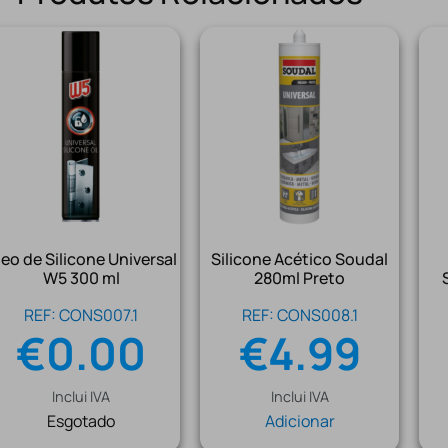
eo de Silicone Universal
Silicone Acético Soudal
W5 300 ml
280ml Preto
REF: CONS007.1
REF: CONS008.1
€
0.00
€
4.99
Inclui IVA
Inclui IVA
Esgotado
Adicionar