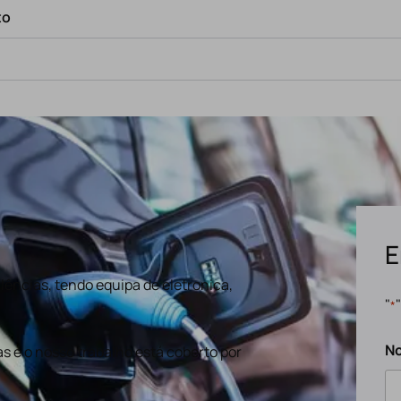
to
E
ências, tendo equipa de eletronica,
"
*
N
s e o nosso trabalho está coberto por