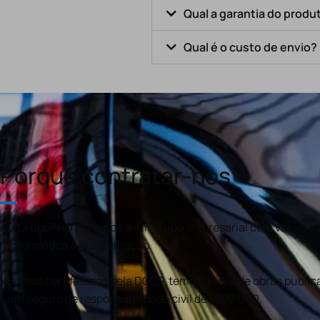
Qual a garantia do produ
Qual é o custo de envio?
Porquê contratar-nos
O GrupoPRO pertence a um grupo empresarial com várias val
informática e programação.
Somos certificados pela DGEG, temos alvará de obras publica
um seguro de responsabilidade civil de €100.000.