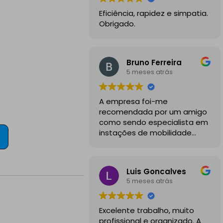
Eficiência, rapidez e simpatia.
Obrigado.
Bruno Ferreira
5 meses atrás
A empresa foi-me
recomendada por um amigo
como sendo especialista em
instações de mobilidade
elétrica e desde o inicio
foram sempre bastante
profissionais, comunicativos e
Luis Goncalves
disponiveis para todas as
5 meses atrás
minhas dúvidas.
A instalação de tomada
Excelente trabalho, muito
reforçada em garagem
profissional e organizado. A