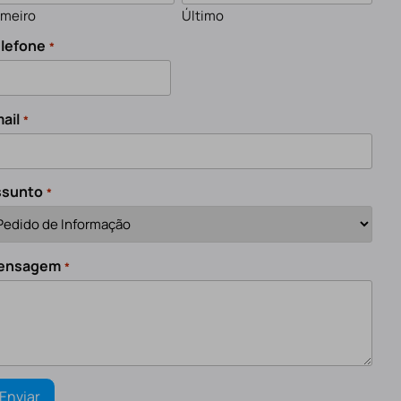
imeiro
Último
lefone
*
ail
*
ssunto
*
ensagem
*