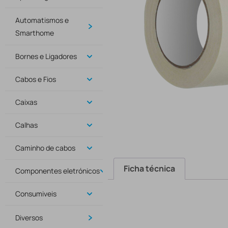
Automatismos e
Smarthome
Bornes e Ligadores
Cabos e Fios
Caixas
Calhas
Caminho de cabos
Ficha técnica
Componentes eletrónicos
Consumiveis
Diversos