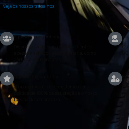
Veja os nossos trabalhos
Equipa de engenharia
Téc
Disponibilizamos aos nossos clientes
Os 
acesso a serviços de engenharia, como
DG
certificados e projetos.
Qualidade garantida
Exp
O nosso foco é o cliente, temos uma
Con
politica de 100% de satisfação e o nosso
rea
feedback comprova-o.