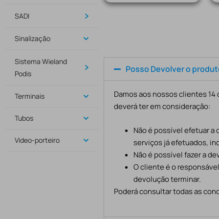
SADI
Sinalização
Sistema Wieland
Posso Devolver o produ
Podis
Damos aos nossos clientes 14 d
Terminais
deverá ter em consideração:
Tubos
Não é possível efetuar a
Video-porteiro
serviços já efetuados, in
Não é possível fazer a d
O cliente é o responsáve
devolução terminar.
Poderá consultar todas as cond