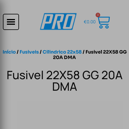
0
€
0.00
Início
/
Fusiveis
/
Cilindrico 22x58
/ Fusivel 22X58 GG
20A DMA
Fusivel 22X58 GG 20A
DMA