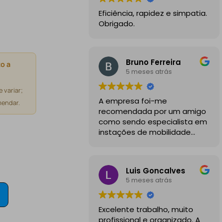
Eficiência, rapidez e simpatia.
Obrigado.
Bruno Ferreira
o a
5 meses atrás
 variar;
A empresa foi-me
endar.
recomendada por um amigo
como sendo especialista em
instações de mobilidade
elétrica e desde o inicio
foram sempre bastante
profissionais, comunicativos e
Luis Goncalves
disponiveis para todas as
5 meses atrás
minhas dúvidas.
A instalação de tomada
Excelente trabalho, muito
reforçada em garagem
profissional e organizado. A