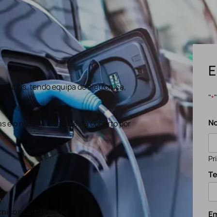
E
ências, tendo equipa de eletronica,
"
*
N
s e o nosso trabalho está coberto por
Pr
Te
nicos certificados
Em