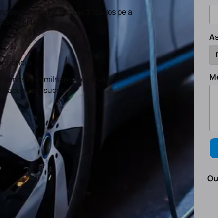
nossos técnicos são certificados pela
EG e a ANACOM
A
eriência
M
tamos com milhares de serviços
lizados com sucesso.
Ou