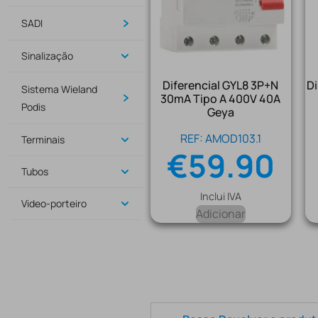
SADI
Sinalização
Diferencial GYL8 3P+N
D
Sistema Wieland
30mA Tipo A 400V 40A
Podis
Geya
REF: AMOD103.1
Terminais
€
59.90
Tubos
Inclui IVA
Video-porteiro
Adicionar