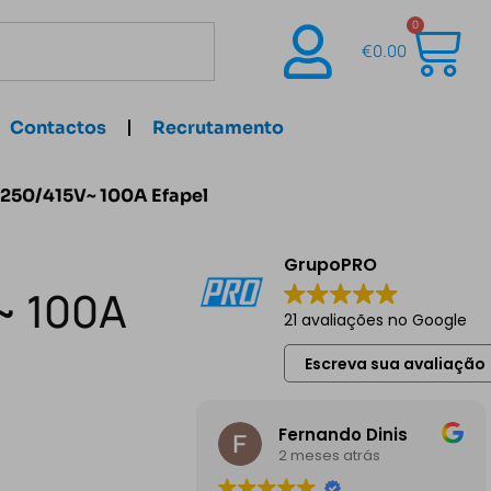
0
€
0.00
Contactos
Recrutamento
P 250/415V~ 100A Efapel
GrupoPRO
V~ 100A
21 avaliações no Google
Escreva sua avaliação
Fernando Dinis
2 meses atrás