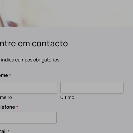
ntre em contacto
" indica campos obrigatórios
ome
*
imeiro
Último
lefone
*
ail
*