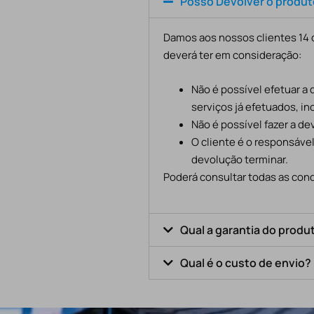
Posso Devolver o produ
Damos aos nossos clientes 14 d
deverá ter em consideração:
Não é possível efetuar a
serviços já efetuados, in
Não é possível fazer a d
O cliente é o responsáve
devolução terminar.
Poderá consultar todas as cond
Qual a garantia do produ
Qual é o custo de envio?