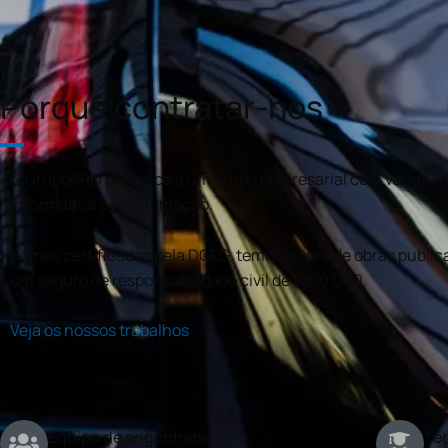
Porquê contratar-nos
O GrupoPRO pertence a um grupo empresarial com várias val
informática e programação.
Somos certificados pela DGEG, temos alvará de obras publica
um seguro de responsabilidade civil de €100.000.
Veja os nossos trabalhos
Equipa de engenharia
Téc