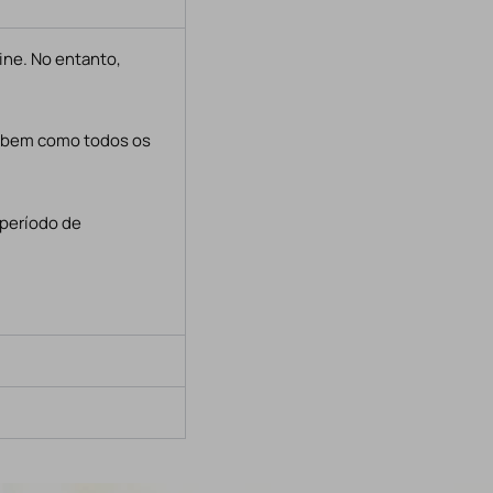
ine. No entanto,
, bem como todos os
 período de