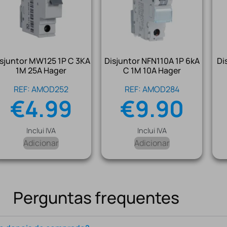
isjuntor MW125 1P C 3KA
Disjuntor NFN110A 1P 6kA
Di
1M 25A Hager
C 1M 10A Hager
REF: AMOD252
REF: AMOD284
€
4.99
€
9.90
Inclui IVA
Inclui IVA
Adicionar
Adicionar
Perguntas frequentes