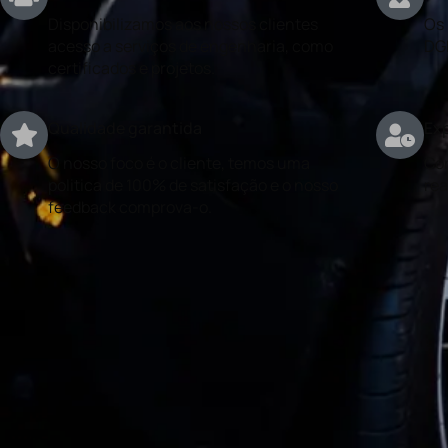
Disponibilizamos aos nossos clientes
Os 
acesso a serviços de engenharia, como
DG
certificados e projetos.
Qualidade garantida
Exp
O nosso foco é o cliente, temos uma
Con
politica de 100% de satisfação e o nosso
rea
feedback comprova-o.