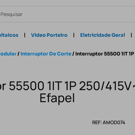
ltaicos
Video Porteiro
Eletricidade Geral
odular
/
Interruptor De Corte
/ Interruptor 55500 1IT 1
or 55500 1IT 1P 250/415
Efapel
REF: AMOD074