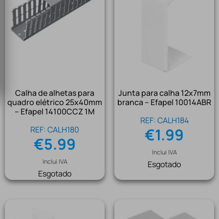
Calha de alhetas para
Junta para calha 12x7mm
quadro elétrico 25x40mm
branca – Efapel 10014ABR
– Efapel 14100CCZ 1M
REF: CALH184
REF: CALH180
€
1.99
€
5.99
Inclui IVA
Inclui IVA
Esgotado
Esgotado