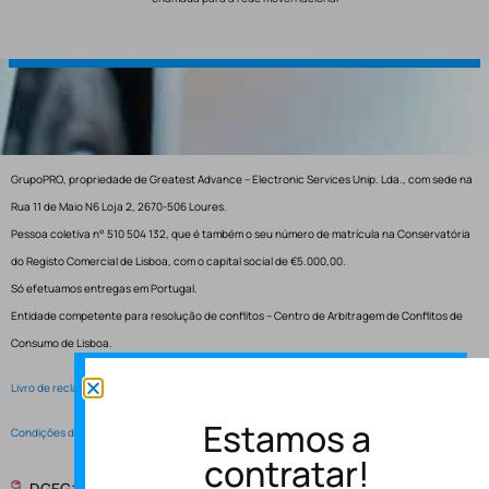
GrupoPRO, propriedade de Greatest Advance – Electronic Services Unip. Lda., com sede na
Rua 11 de Maio N6 Loja 2, 2670-506 Loures.
Pessoa coletiva n° 510 504 132, que é também o seu número de matrícula na Conservatória
do Registo Comercial de Lisboa, com o capital social de €5.000,00.
Só efetuamos entregas em Portugal.
Entidade competente para resolução de conflitos – Centro de Arbitragem de Conflitos de
Consumo de Lisboa.
Livro de reclamações electrónico
Estamos a
Condições de Serviço
contratar!
DGEG: Entidade Instaladora EI-2997