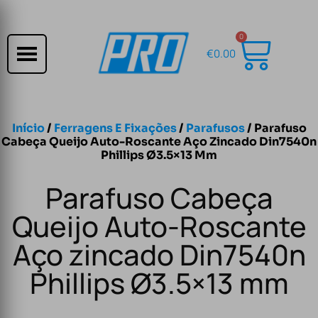
0
€
0.00
Início
/
Ferragens E Fixações
/
Parafusos
/ Parafuso
Cabeça Queijo Auto-Roscante Aço Zincado Din7540n
Phillips Ø3.5×13 Mm
Parafuso Cabeça
Queijo Auto-Roscante
Aço zincado Din7540n
Phillips Ø3.5×13 mm