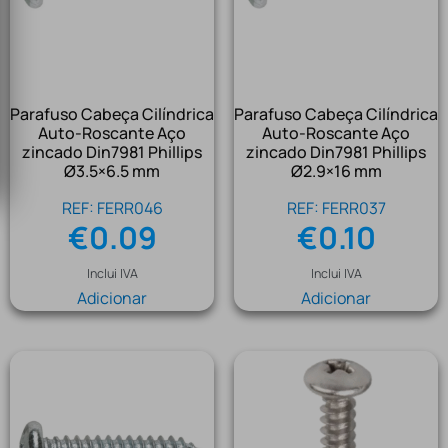
Parafuso Cabeça Cilíndrica
Parafuso Cabeça Cilíndrica
Auto-Roscante Aço
Auto-Roscante Aço
zincado Din7981 Phillips
zincado Din7981 Phillips
Ø3.5×6.5 mm
Ø2.9×16 mm
REF: FERR046
REF: FERR037
€
0.09
€
0.10
Inclui IVA
Inclui IVA
Adicionar
Adicionar