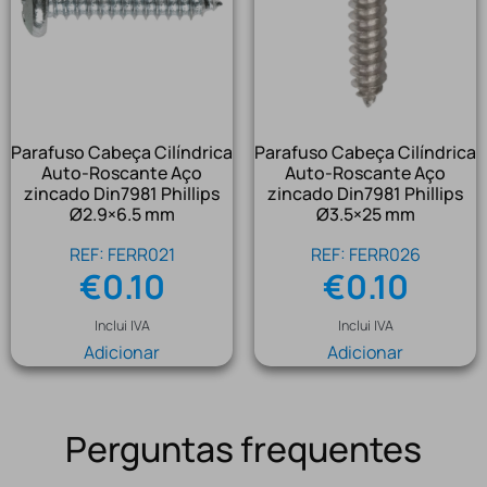
Parafuso Cabeça Cilíndrica
Parafuso Cabeça Cilíndrica
Auto-Roscante Aço
Auto-Roscante Aço
zincado Din7981 Phillips
zincado Din7981 Phillips
Ø2.9×6.5 mm
Ø3.5×25 mm
REF: FERR021
REF: FERR026
€
0.10
€
0.10
Inclui IVA
Inclui IVA
Adicionar
Adicionar
Perguntas frequentes