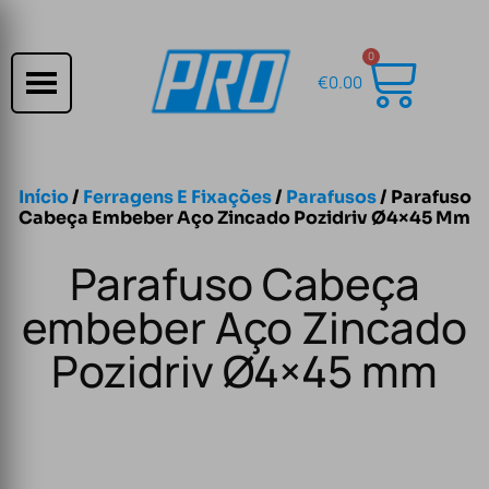
0
€
0.00
Início
/
Ferragens E Fixações
/
Parafusos
/ Parafuso
Cabeça Embeber Aço Zincado Pozidriv Ø4×45 Mm
Parafuso Cabeça
embeber Aço Zincado
Pozidriv Ø4×45 mm