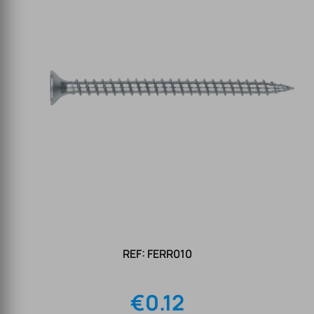
REF: FERR010
€
0.12