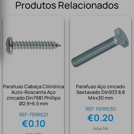
Produtos Relacionados
Parafuso Cabeça Cilíndrica
Parafuso Aço zincado
Auto-Roscante Aço
Sextavado Din933 8.8
zincado Din7981 Phillips
M4x30 mm
Ø2.9×6.5 mm
REF: FERR030
REF: FERR021
€
0.20
€
0.10
Inclui IVA