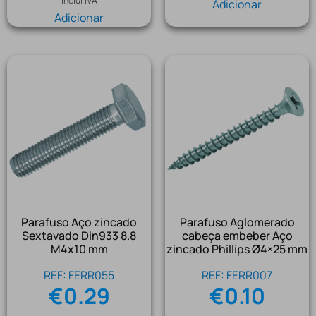
Inclui IVA
Adicionar
Adicionar
Parafuso Aço zincado
Parafuso Aglomerado
Sextavado Din933 8.8
cabeça embeber Aço
M4x10 mm
zincado Phillips Ø4×25 mm
REF: FERR055
REF: FERR007
€
0.29
€
0.10