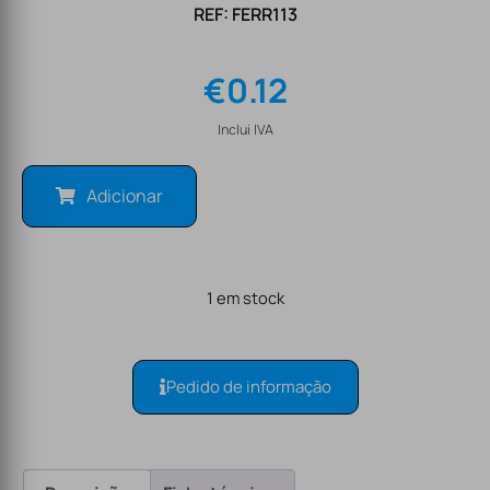
REF: FERR113
€
0.12
Inclui IVA
Adicionar
1 em stock
Pedido de informação