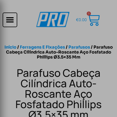
0
€
0.00
Início
/
Ferragens E Fixações
/
Parafusos
/ Parafuso
Cabeça Cilíndrica Auto-Roscante Aço Fosfatado
Phillips Ø3.5×35 Mm
Parafuso Cabeça
Cilíndrica Auto-
Roscante Aço
Fosfatado Phillips
Ø3.5×35 mm