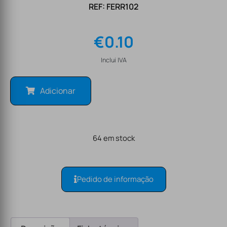
REF: FERR102
€
0.10
Inclui IVA
Adicionar
64 em stock
Pedido de informação