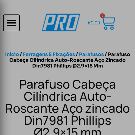
0
€
0.00
Início
/
Ferragens E Fixações
/
Parafusos
/ Parafuso
Cabeça Cilíndrica Auto-Roscante Aço Zincado
Din7981 Phillips Ø2.9×15 Mm
Parafuso Cabeça
Cilíndrica Auto-
Roscante Aço zincado
Din7981 Phillips
Ø2.9×15 mm