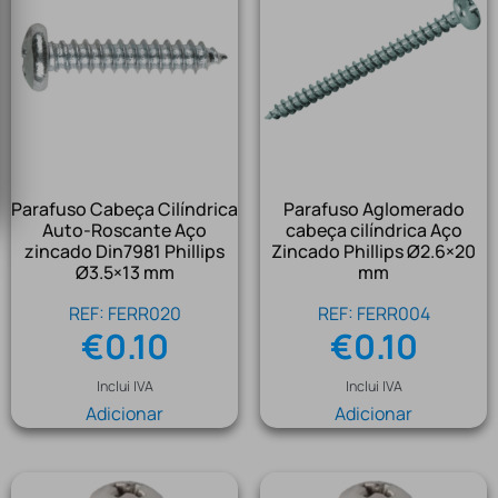
Parafuso Cabeça Cilíndrica
Parafuso Aglomerado
Auto-Roscante Aço
cabeça cilíndrica Aço
zincado Din7981 Phillips
Zincado Phillips Ø2.6×20
Ø3.5×13 mm
mm
REF: FERR020
REF: FERR004
€
0.10
€
0.10
Inclui IVA
Inclui IVA
Adicionar
Adicionar