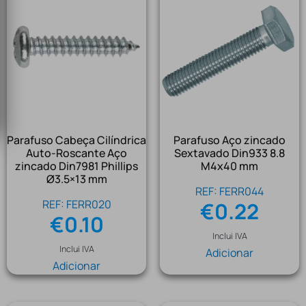
Parafuso Cabeça Cilíndrica
Parafuso Aço zincado
Auto-Roscante Aço
Sextavado Din933 8.8
zincado Din7981 Phillips
M4x40 mm
Ø3.5×13 mm
REF: FERR044
REF: FERR020
€
0.22
€
0.10
Inclui IVA
Inclui IVA
Adicionar
Adicionar