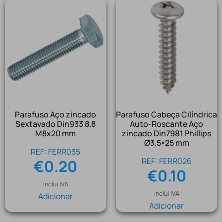
Parafuso Aço zincado
Parafuso Cabeça Cilíndrica
Sextavado Din933 8.8
Auto-Roscante Aço
M8x20 mm
zincado Din7981 Phillips
Ø3.5×25 mm
REF: FERR035
REF: FERR026
€
0.20
€
0.10
Inclui IVA
Inclui IVA
Adicionar
Adicionar