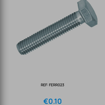
REF: FERR023
€
0.10