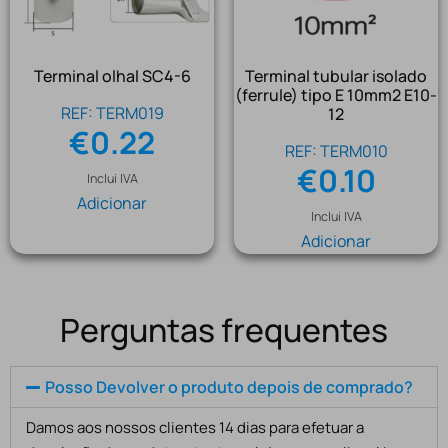
Terminal olhal SC4-6
Terminal tubular isolado
(ferrule) tipo E 10mm2 E10-
REF: TERM019
12
€
0.22
REF: TERM010
€
0.10
Inclui IVA
Adicionar
Inclui IVA
Adicionar
Perguntas frequentes
Posso Devolver o produto depois de comprado?
Damos aos nossos clientes 14 dias para efetuar a