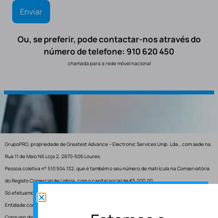
Ou, se preferir, pode contactar-nos através do
número de telefone: 910 620 450
chamada para a rede móvel nacional
GrupoPRO, propriedade de Greatest Advance – Electronic Services Unip. Lda., com sede na
Rua 11 de Maio N6 Loja 2, 2670-506 Loures.
Pessoa coletiva n° 510 504 132, que é também o seu número de matrícula na Conservatória
do Registo Comercial de Lisboa, com o capital social de €5.000,00.
Só efetuamos entregas em Portugal.
Entidade competente para resolução de conflitos – Centro de Arbitragem de Conflitos de
Consumo de Lisboa.