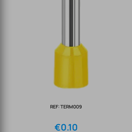
REF: TERM009
€
0.10