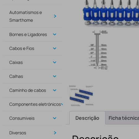
Automatismos e
Smarthome
Bornes e Ligadores
Cabos e Fios
Caixas
Calhas
Caminho de cabos
Componentes eletrónicos
Descrição
Ficha técnic
Consumiveis
Diversos