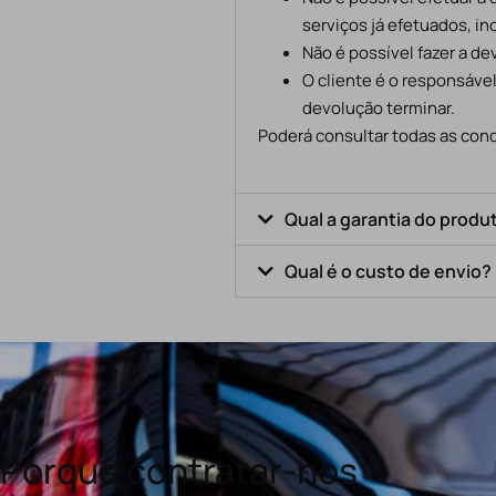
serviços já efetuados, in
Não é possível fazer a d
O cliente é o responsáve
devolução terminar.
Poderá consultar todas as cond
Qual a garantia do produ
Qual é o custo de envio?
Porquê contratar-nos