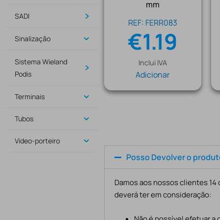
mm
SADI
REF: FERR083
€
1.19
Sinalização
Sistema Wieland
Inclui IVA
Adicionar
Podis
Terminais
Tubos
Video-porteiro
Posso Devolver o produ
Damos aos nossos clientes 14 d
deverá ter em consideração:
Não é possível efetuar a