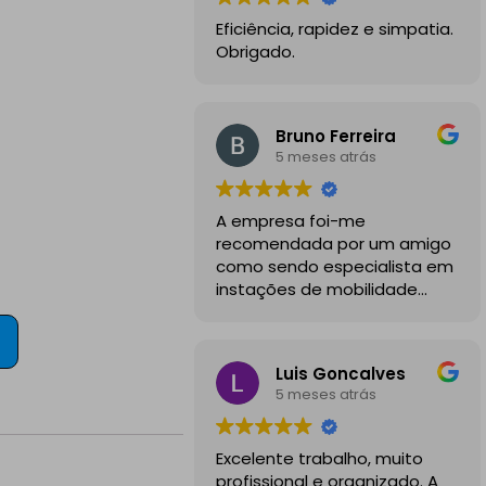
Eficiência, rapidez e simpatia.
Obrigado.
Bruno Ferreira
5 meses atrás
A empresa foi-me
recomendada por um amigo
como sendo especialista em
instações de mobilidade
elétrica e desde o inicio
foram sempre bastante
profissionais, comunicativos e
Luis Goncalves
disponiveis para todas as
5 meses atrás
minhas dúvidas.
A instalação de tomada
Excelente trabalho, muito
reforçada em garagem
profissional e organizado. A