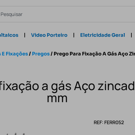
ltaicos
Video Porteiro
Eletricidade Geral
 E Fixações
/
Pregos
/ Prego Para Fixação A Gás Aço Z
fixação a gás Aço zincad
mm
REF: FERR052