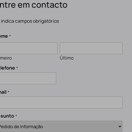
ntre em contacto
" indica campos obrigatórios
ome
*
imeiro
Último
lefone
*
ail
*
ssunto
*