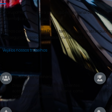
O GrupoPRO pertence a um grupo empresarial com várias val
informática e programação.
Somos certificados pela DGEG, temos alvará de obras publica
um seguro de responsabilidade civil de €100.000.
Veja os nossos trabalhos
Equipa de engenharia
Téc
Disponibilizamos aos nossos clientes
Os 
acesso a serviços de engenharia, como
DG
certificados e projetos.
Qualidade garantida
Exp