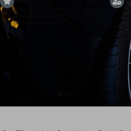
O nosso foco é o cliente, temos uma
Con
politica de 100% de satisfação e o nosso
rea
feedback comprova-o.