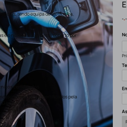
E
ências, tendo equipa de eletronica,
"
*
N
s e o nosso trabalho está coberto por
Pr
Te
nicos certificados
Em
nossos técnicos são certificados pela
EG e a ANACOM
A
eriência