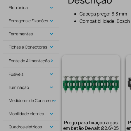
Descrição
Eletrónica
Cabeça prego: 6.3 mm
Ferragens e Fixações
Compatibilidade: Bosch
Ferramentas
Fichas e Conectores
Fonte de Alimentação
Fusiveis
Iluminação
Medidores de Consumo
Mobilidade eletrica
Prego para fixação a gás
P
Quadros eletricos
em betão Dewalt Ø2.6×25
e