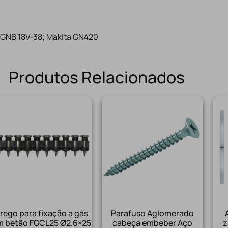
 GNB 18V-38; Makita GN420
Produtos Relacionados
rego para fixação a gás
Parafuso Aglomerado
m betão FGCL25 Ø2.6×25
cabeça embeber Aço
z