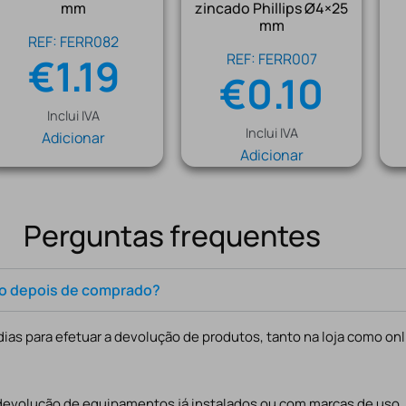
mm
zincado Phillips Ø4×25
mm
REF: FERR082
€
1.19
REF: FERR007
€
0.10
Inclui IVA
Inclui IVA
Adicionar
Adicionar
Perguntas frequentes
to depois de comprado?
ias para efetuar a devolução de produtos, tanto na loja como onl
 devolução de equipamentos já instalados ou com marcas de uso