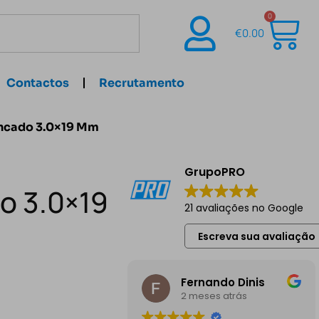
0
€
0.00
Contactos
Recrutamento
incado 3.0×19 Mm
GrupoPRO
o 3.0×19
21 avaliações no Google
Escreva sua avaliação
Fernando Dinis
2 meses atrás