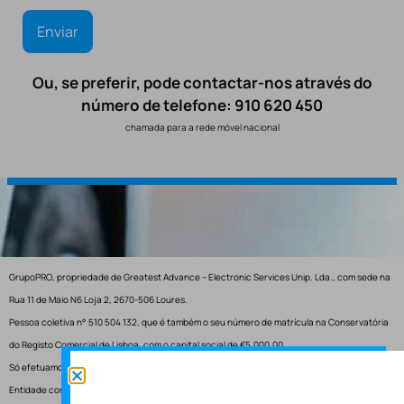
Ou, se preferir, pode contactar-nos através do
número de telefone: 910 620 450
chamada para a rede móvel nacional
GrupoPRO, propriedade de Greatest Advance – Electronic Services Unip. Lda., com sede na
Rua 11 de Maio N6 Loja 2, 2670-506 Loures.
Pessoa coletiva n° 510 504 132, que é também o seu número de matrícula na Conservatória
do Registo Comercial de Lisboa, com o capital social de €5.000,00.
Só efetuamos entregas em Portugal.
Entidade competente para resolução de conflitos – Centro de Arbitragem de Conflitos de