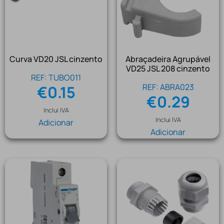
Curva VD20 JSL cinzento
Abraçadeira Agrupável
VD25 JSL 208 cinzento
REF: TUBO011
REF: ABRA023
€
0.15
€
0.29
Inclui IVA
Inclui IVA
Adicionar
Adicionar