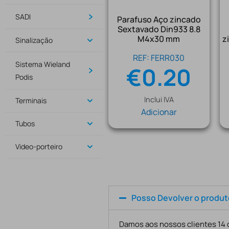
SADI
Parafuso Aço zincado
Sextavado Din933 8.8
M4x30 mm
z
Sinalização
REF: FERR030
Sistema Wieland
€
0.20
Podis
Inclui IVA
Terminais
Adicionar
Tubos
Video-porteiro
Posso Devolver o produ
Damos aos nossos clientes 14 d