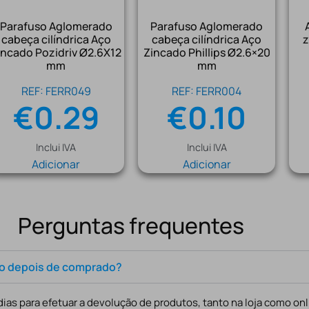
Parafuso Aglomerado
Parafuso Aglomerado
cabeça cilíndrica Aço
cabeça cilíndrica Aço
z
incado Pozidriv Ø2.6X12
Zincado Phillips Ø2.6×20
mm
mm
REF: FERR049
REF: FERR004
€
0.29
€
0.10
Inclui IVA
Inclui IVA
Adicionar
Adicionar
Perguntas frequentes
to depois de comprado?
ias para efetuar a devolução de produtos, tanto na loja como onl