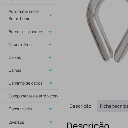
Automatismos e
Smarthome
Bornes e Ligadores
Cabos e Fios
Caixas
Calhas
Caminho de cabos
Componentes eletrónicos
Descrição
Ficha técnic
Consumiveis
Diversos
Descrição