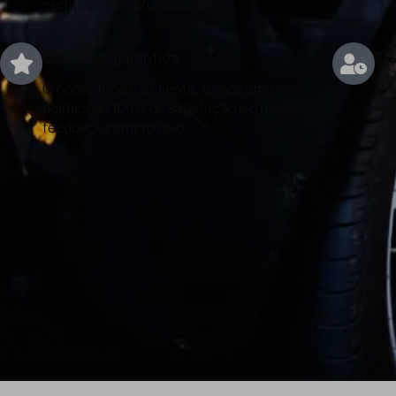
certificados e projetos.
Qualidade garantida
Exp
O nosso foco é o cliente, temos uma
Con
politica de 100% de satisfação e o nosso
rea
feedback comprova-o.