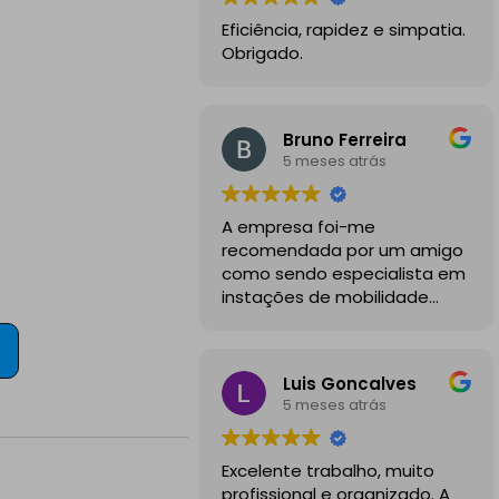
Eficiência, rapidez e simpatia.
Obrigado.
Bruno Ferreira
5 meses atrás
A empresa foi-me
recomendada por um amigo
como sendo especialista em
instações de mobilidade
elétrica e desde o inicio
foram sempre bastante
profissionais, comunicativos e
Luis Goncalves
disponiveis para todas as
5 meses atrás
minhas dúvidas.
A instalação de tomada
Excelente trabalho, muito
reforçada em garagem
profissional e organizado. A