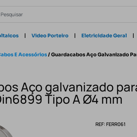
ltaicos
Video Porteiro
Eletricidade Geral
abos E Acessórios
/ Guardacabos Aço Galvanizado Pa
os Aço galvanizado pa
Din6899 Tipo A Ø4 mm
REF: FERR061