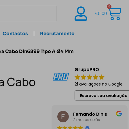
0
€
0.00
Contactos
Recrutamento
ra Cabo Din6899 Tipo A Ø4 Mm
GrupoPRO
ra Cabo
21 avaliações no Google
Escreva sua avaliação
Fernando Dinis
2 meses atrás