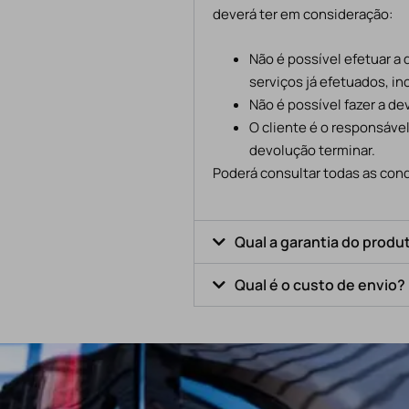
deverá ter em consideração:
Não é possível efetuar a
serviços já efetuados, in
Não é possível fazer a d
O cliente é o responsáve
devolução terminar.
Poderá consultar todas as cond
Qual a garantia do produ
Qual é o custo de envio?