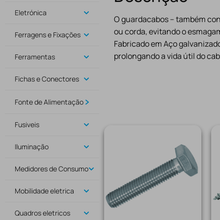
Eletrónica
O guardacabos – também conhe
ou corda, evitando o esmagam
Ferragens e Fixações
Fabricado em Aço galvanizado
prolongando a vida útil do c
Ferramentas
Fichas e Conectores
Fonte de Alimentação
Fusiveis
Iluminação
Medidores de Consumo
Mobilidade eletrica
Quadros eletricos