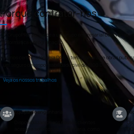
Porquê contratar-nos
O GrupoPRO pertence a um grupo empresarial com várias val
informática e programação.
Somos certificados pela DGEG, temos alvará de obras publica
um seguro de responsabilidade civil de €100.000.
Veja os nossos trabalhos
Equipa de engenharia
Téc
Disponibilizamos aos nossos clientes
Os 
acesso a serviços de engenharia, como
DG