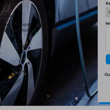
A
eriência
M
tamos com milhares de serviços
lizados com sucesso.
Ou