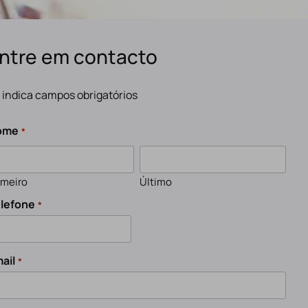
ntre em contacto
" indica campos obrigatórios
ome
*
imeiro
Último
lefone
*
ail
*