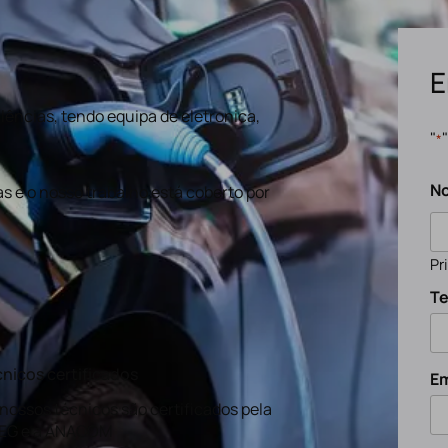
E
ências, tendo equipa de eletronica,
"
*
N
s e o nosso trabalho está coberto por
Pr
Te
nicos certificados
Em
nossos técnicos são certificados pela
EG e a ANACOM