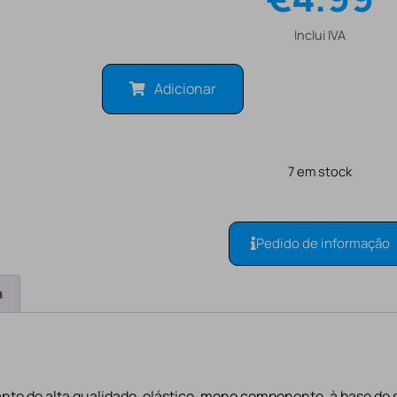
Inclui IVA
Adicionar
7 em stock
Pedido de informação
a
ante de alta qualidade, elástico, mono componente, à base de s