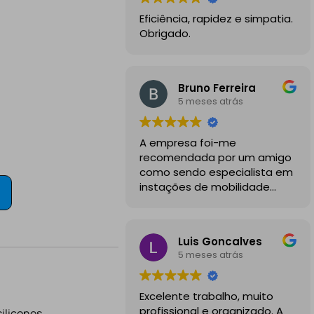
Eficiência, rapidez e simpatia.
Obrigado.
Bruno Ferreira
5 meses atrás
A empresa foi-me
recomendada por um amigo
como sendo especialista em
instações de mobilidade
elétrica e desde o inicio
foram sempre bastante
profissionais, comunicativos e
Luis Goncalves
disponiveis para todas as
5 meses atrás
minhas dúvidas.
A instalação de tomada
Excelente trabalho, muito
reforçada em garagem
profissional e organizado. A
ilicones.