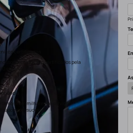
Pr
Te
nicos certificados
Em
nossos técnicos são certificados pela
EG e a ANACOM
A
eriência
M
tamos com milhares de serviços
lizados com sucesso.