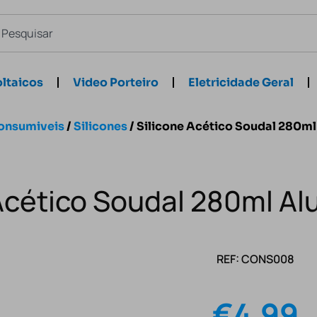
ltaicos
Video Porteiro
Eletricidade Geral
onsumiveis
/
Silicones
/ Silicone Acético Soudal 280ml
Acético Soudal 280ml Al
REF: CONS008
€
4.99