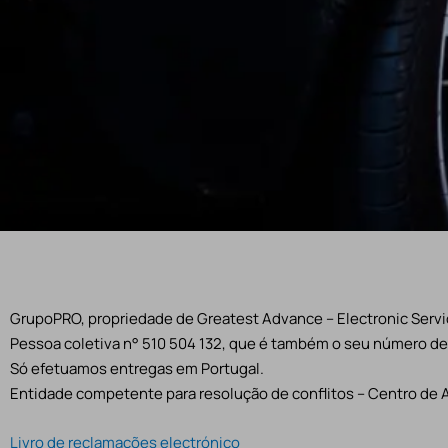
GrupoPRO, propriedade de Greatest Advance – Electronic Servic
Pessoa coletiva n° 510 504 132, que é também o seu número de 
Só efetuamos entregas em Portugal.
Entidade competente para resolução de conflitos – Centro de 
Livro de reclamações electrónico