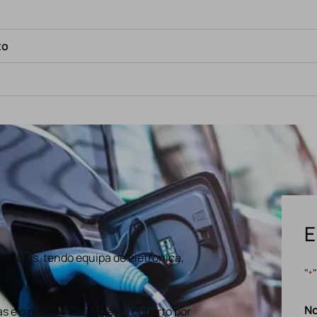
to
E
ências, tendo equipa de eletronica,
"
*
N
s e o nosso trabalho está coberto por