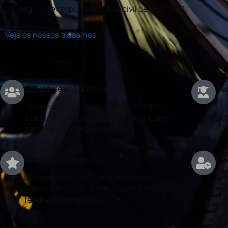
um seguro de responsabilidade civil de €100.000.
Veja os nossos trabalhos
Equipa de engenharia
Téc
Disponibilizamos aos nossos clientes
Os 
acesso a serviços de engenharia, como
DG
certificados e projetos.
Qualidade garantida
Exp
O nosso foco é o cliente, temos uma
Con
politica de 100% de satisfação e o nosso
rea
feedback comprova-o.