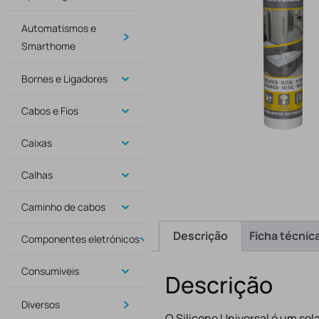
Automatismos e
Smarthome
Bornes e Ligadores
Cabos e Fios
Caixas
Calhas
Caminho de cabos
Descrição
Ficha técnic
Componentes eletrónicos
Consumiveis
Descrição
Diversos
O Silicone Universal é um sel