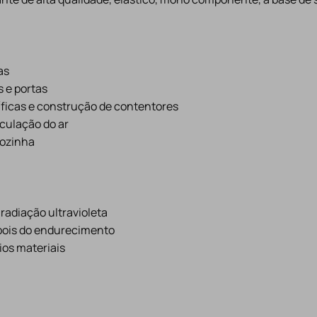
as
s e portas
ficas e construção de contentores
culação do ar
cozinha
 radiação ultravioleta
epois do endurecimento
ios materiais