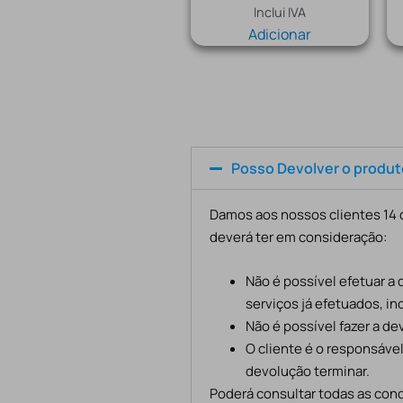
Inclui IVA
Adicionar
Posso Devolver o produ
Damos aos nossos clientes 14 d
deverá ter em consideração:
Não é possível efetuar a
serviços já efetuados, in
Não é possível fazer a d
O cliente é o responsáve
devolução terminar.
Poderá consultar todas as cond