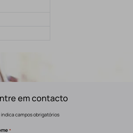
ntre em contacto
" indica campos obrigatórios
ome
*