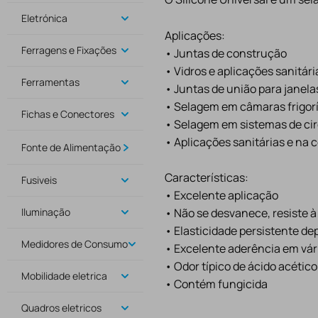
Eletrónica
Aplicações:
Ferragens e Fixações
• Juntas de construção
• Vidros e aplicações sanitári
Ferramentas
• Juntas de união para janela
• Selagem em câmaras frigorí
Fichas e Conectores
• Selagem em sistemas de cir
• Aplicações sanitárias e na 
Fonte de Alimentação
Características:
Fusiveis
• Excelente aplicação
Iluminação
• Não se desvanece, resiste à
• Elasticidade persistente d
Medidores de Consumo
• Excelente aderência em vár
• Odor típico de ácido acético
Mobilidade eletrica
• Contém fungicida
Quadros eletricos