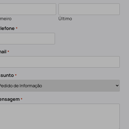
imeiro
Último
lefone
*
ail
*
ssunto
*
ensagem
*