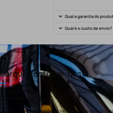
Qual a garantia do produ
Qual é o custo de envio?
Porquê contratar-nos
O GrupoPRO pertence a um grupo empresarial com várias val
informática e programação.
Somos certificados pela DGEG, temos alvará de obras publica