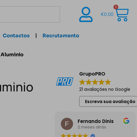
0
€
0.00
Contactos
Recrutamento
 Aluminio
GrupoPRO
uminio
21 avaliações no Google
Escreva sua avaliação
Fernando Dinis
2 meses atrás