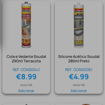
Cola e Vedante Soudal
Silicone Acético Soudal
290ml Terracota
280ml Preto
REF: CONS004.1
REF: CONS008.1
€
8.99
€
4.99
Inclui IVA
Inclui IVA
Adicionar
Adicionar