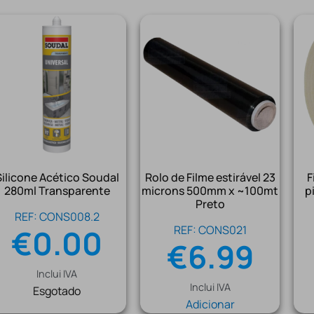
Silicone Acético Soudal
Rolo de Filme estirável 23
F
280ml Transparente
microns 500mm x ~100mt
p
Preto
REF: CONS008.2
€
0.00
REF: CONS021
€
6.99
Inclui IVA
Inclui IVA
Esgotado
Adicionar