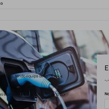
to
E
ências, tendo equipa de eletronica,
"
*
N
s e o nosso trabalho está coberto por