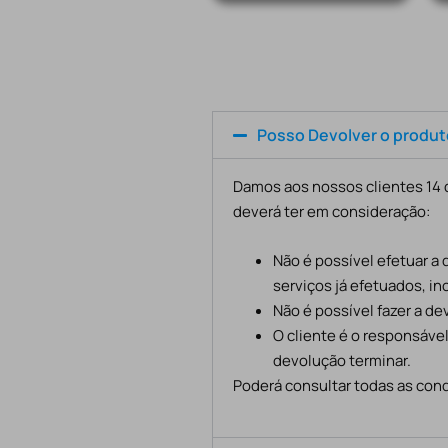
Posso Devolver o produ
Damos aos nossos clientes 14 d
deverá ter em consideração:
Não é possível efetuar a
serviços já efetuados, in
Não é possível fazer a d
O cliente é o responsáve
devolução terminar.
Poderá consultar todas as cond