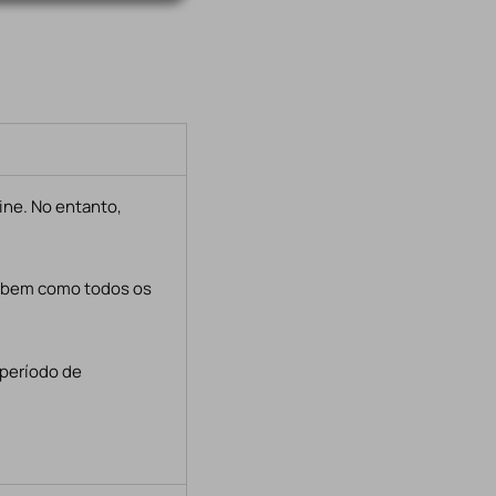
ine. No entanto,
, bem como todos os
 período de