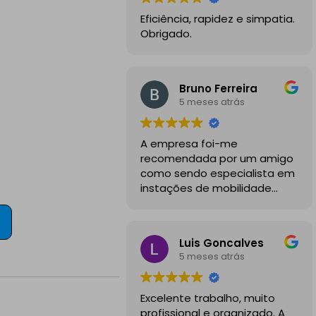
Eficiência, rapidez e simpatia.
Obrigado.
Bruno Ferreira
5 meses atrás
A empresa foi-me
recomendada por um amigo
como sendo especialista em
instações de mobilidade
elétrica e desde o inicio
foram sempre bastante
profissionais, comunicativos e
Luis Goncalves
disponiveis para todas as
5 meses atrás
minhas dúvidas.
A instalação de tomada
Excelente trabalho, muito
reforçada em garagem
profissional e organizado. A