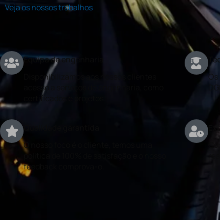
Veja os nossos trabalhos
Equipa de engenharia
Téc
Disponibilizamos aos nossos clientes
Os 
acesso a serviços de engenharia, como
DG
certificados e projetos.
Qualidade garantida
Exp
O nosso foco é o cliente, temos uma
Con
politica de 100% de satisfação e o nosso
rea
feedback comprova-o.