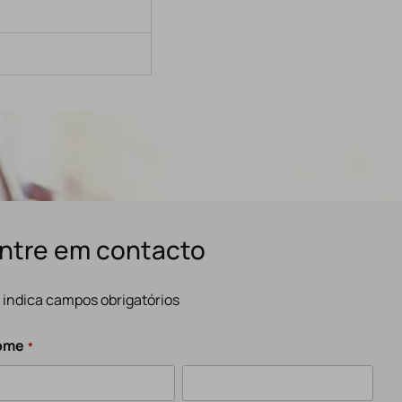
ntre em contacto
" indica campos obrigatórios
ome
*