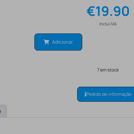
€
19.90
Inclui IVA
Adicionar
7 em stock
Pedido de informação
a