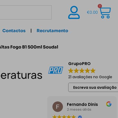
0
€
0.00
Contactos
Recrutamento
Altas Fogo B1 500ml Soudal
GrupoPRO
eraturas
21 avaliações no Google
Escreva sua avaliação
Fernando Dinis
2 meses atrás