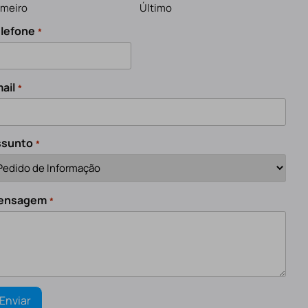
imeiro
Último
lefone
*
ail
*
ssunto
*
ensagem
*