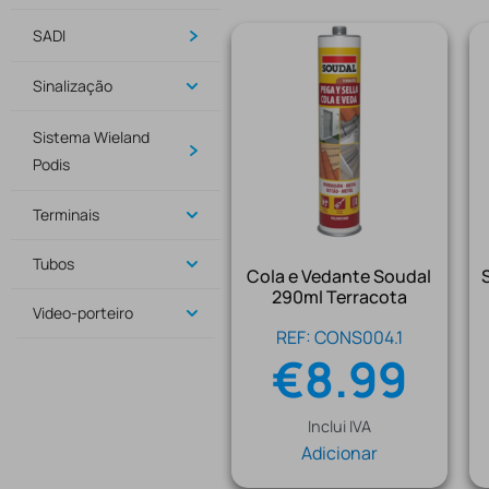
SADI
Sinalização
Sistema Wieland
Podis
Terminais
Tubos
Cola e Vedante Soudal
290ml Terracota
Video-porteiro
REF: CONS004.1
€
8.99
Inclui IVA
Adicionar