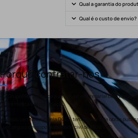
Qual a garantia do produ
Qual é o custo de envio?
Porquê contratar-nos
O GrupoPRO pertence a um grupo empresarial com várias val
informática e programação.
Somos certificados pela DGEG, temos alvará de obras publica
um seguro de responsabilidade civil de €100.000.