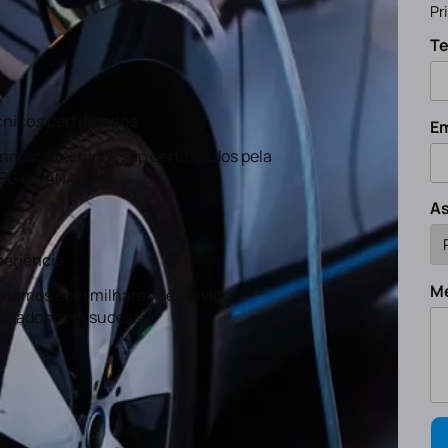
Pr
Te
nicos certificados
Em
nossos técnicos são certificados pela
EG e a ANACOM
A
eriência
M
tamos com milhares de serviços
lizados com sucesso.