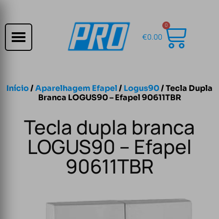
0
€
0.00
Início
/
Aparelhagem Efapel
/
Logus90
/ Tecla Dupla
Branca LOGUS90 – Efapel 90611TBR
Tecla dupla branca
LOGUS90 – Efapel
90611TBR