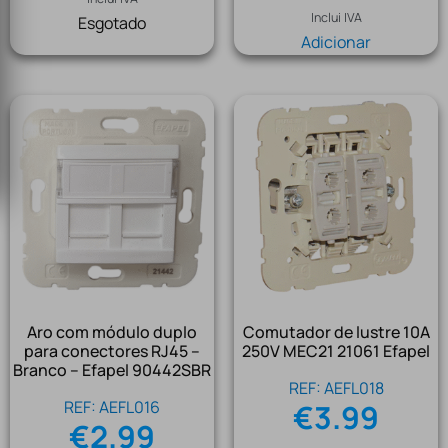
Inclui IVA
Esgotado
Adicionar
Aro com módulo duplo
Comutador de lustre 10A
para conectores RJ45 –
250V MEC21 21061 Efapel
Branco – Efapel 90442SBR
REF: AEFL018
REF: AEFL016
€
3.99
€
2.99