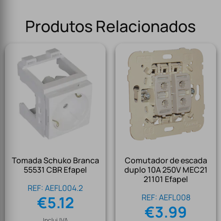
Produtos Relacionados
Tomada Schuko Branca
Comutador de escada
55531 CBR Efapel
duplo 10A 250V MEC21
21101 Efapel
REF: AEFL004.2
REF: AEFL008
€
5.12
€
3.99
Inclui IVA