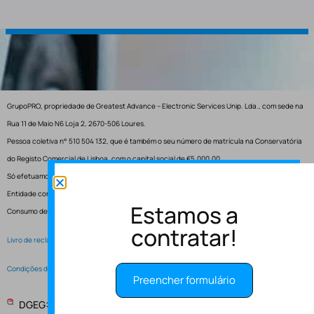
GrupoPRO, propriedade de Greatest Advance – Electronic Services Unip. Lda., com sede na
Rua 11 de Maio N6 Loja 2, 2670-506 Loures.
Pessoa coletiva n° 510 504 132, que é também o seu número de matrícula na Conservatória
do Registo Comercial de Lisboa, com o capital social de €5.000,00.
Só efetuamos entregas em Portugal.
Entidade competente para resolução de conflitos – Centro de Arbitragem de Conflitos de
Estamos a
Consumo de Lisboa.
contratar!
Livro de reclamações electrónico
Condições de Serviço
Preencher formulário
DGEG: Entidade Instaladora EI-2997