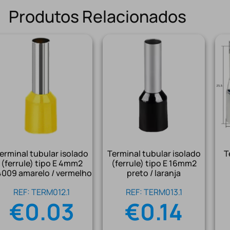
Produtos Relacionados
erminal tubular isolado
Terminal tubular isolado
T
(ferrule) tipo E 4mm2
(ferrule) tipo E 16mm2
009 amarelo / vermelho
preto / laranja
REF: TERM012.1
REF: TERM013.1
€
0.03
€
0.14