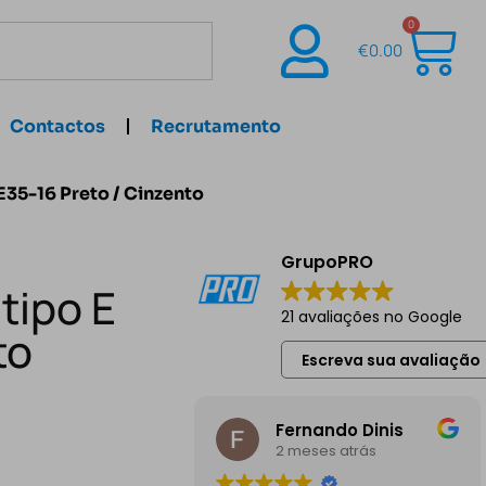
0
€
0.00
Contactos
Recrutamento
E35-16 Preto / Cinzento
GrupoPRO
 tipo E
21 avaliações no Google
to
Escreva sua avaliação
Fernando Dinis
2 meses atrás