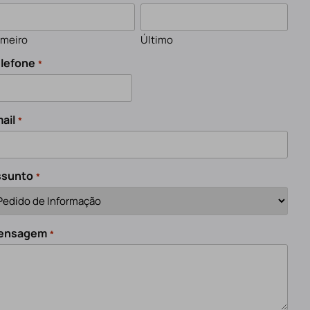
imeiro
Último
lefone
*
ail
*
ssunto
*
ensagem
*