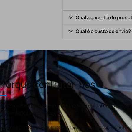
Qual a garantia do produ
Qual é o custo de envio?
Porquê contratar-nos
O GrupoPRO pertence a um grupo empresarial com várias val
informática e programação.
Somos certificados pela DGEG, temos alvará de obras publica