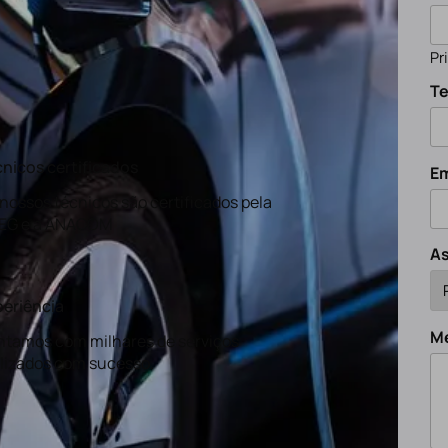
Pr
Te
nicos certificados
Em
nossos técnicos são certificados pela
EG e a ANACOM
A
eriência
M
tamos com milhares de serviços
lizados com sucesso.