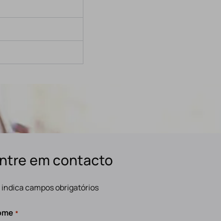
ntre em contacto
" indica campos obrigatórios
ome
*