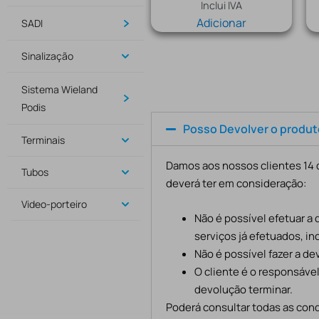
Inclui IVA
Adicionar
SADI
Sinalização
Sistema Wieland
Podis
Posso Devolver o produ
Terminais
Damos aos nossos clientes 14 d
Tubos
deverá ter em consideração:
Video-porteiro
Não é possível efetuar a
serviços já efetuados, in
Não é possível fazer a d
O cliente é o responsáve
devolução terminar.
Poderá consultar todas as cond