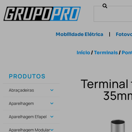
Mobilidade Elétrica
Fotovo
Início
/
Terminais
/
Pon
PRODUTOS
Terminal 
Abraçadeiras
35mm
Aparelhagem
Aparelhagem Efapel
Aparelhagem Modular