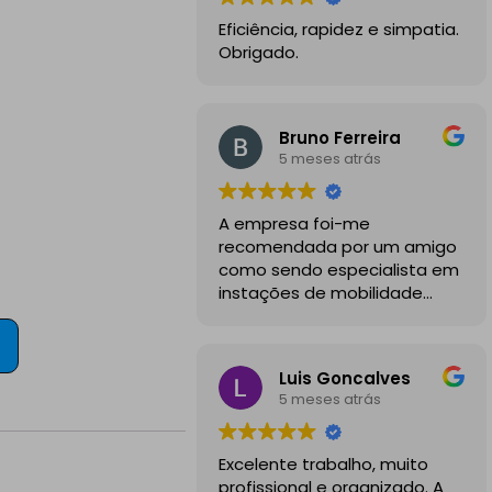
Eficiência, rapidez e simpatia.
Obrigado.
Bruno Ferreira
5 meses atrás
A empresa foi-me
recomendada por um amigo
como sendo especialista em
instações de mobilidade
elétrica e desde o inicio
foram sempre bastante
profissionais, comunicativos e
Luis Goncalves
disponiveis para todas as
5 meses atrás
minhas dúvidas.
A instalação de tomada
Excelente trabalho, muito
reforçada em garagem
profissional e organizado. A