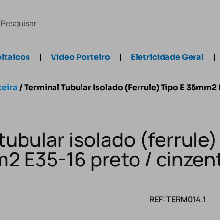
ltaicos
Video Porteiro
Eletricidade Geral
teira
/ Terminal Tubular Isolado (ferrule) Tipo E 35mm2 
tubular isolado (ferrule)
2 E35-16 preto / cinzen
REF: TERM014.1