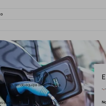
to
E
ências, tendo equipa de eletronica,
"
*
N
s e o nosso trabalho está coberto por