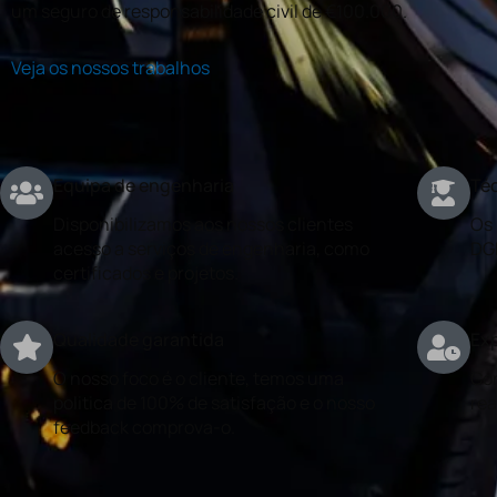
um seguro de responsabilidade civil de €100.000.
Veja os nossos trabalhos
Equipa de engenharia
Téc
Disponibilizamos aos nossos clientes
Os 
acesso a serviços de engenharia, como
DG
certificados e projetos.
Qualidade garantida
Exp
O nosso foco é o cliente, temos uma
Con
politica de 100% de satisfação e o nosso
rea
feedback comprova-o.