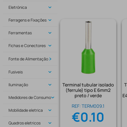
Eletrónica
Ferragens e Fixações
Ferramentas
Fichas e Conectores
Fonte de Alimentação
Fusiveis
Terminal tubular isolado
T
Iluminação
(ferrule) tipo E 6mm2
preto / verde
E4
Medidores de Consumo
REF: TERM009.1
Mobilidade eletrica
€
0.10
Quadros eletricos