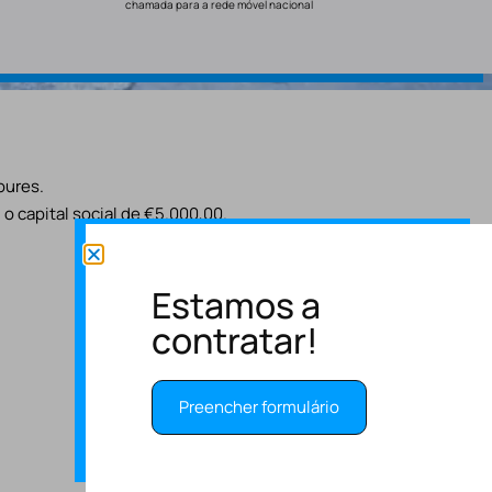
chamada para a rede móvel nacional
oures.
o capital social de €5.000,00.
Estamos a
contratar!
Preencher formulário