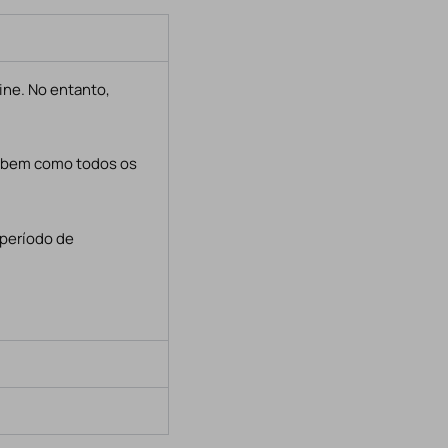
ine. No entanto,
, bem como todos os
 período de