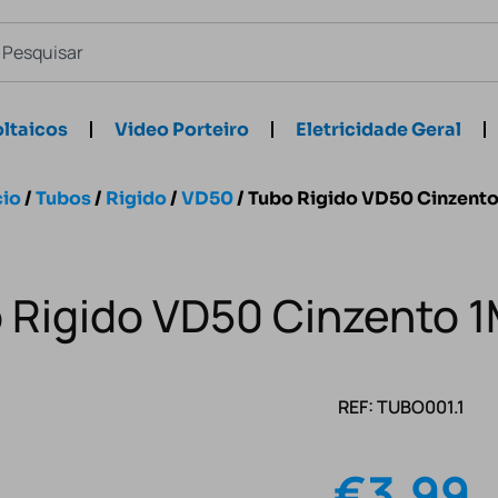
ltaicos
Video Porteiro
Eletricidade Geral
cio
/
Tubos
/
Rigido
/
VD50
/ Tubo Rigido VD50 Cinzent
 Rigido VD50 Cinzento 
REF: TUBO001.1
€
3.99