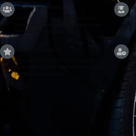
Equipa de engenharia
Téc
Disponibilizamos aos nossos clientes
Os 
acesso a serviços de engenharia, como
DG
certificados e projetos.
Qualidade garantida
Exp
O nosso foco é o cliente, temos uma
Con
politica de 100% de satisfação e o nosso
rea
feedback comprova-o.