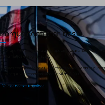
Porquê contratar-nos
O GrupoPRO pertence a um grupo empresarial com várias val
informática e programação.
Somos certificados pela DGEG, temos alvará de obras publica
um seguro de responsabilidade civil de €100.000.
Veja os nossos trabalhos