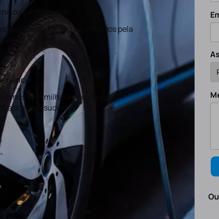
nicos certificados
Em
nossos técnicos são certificados pela
EG e a ANACOM
A
eriência
M
tamos com milhares de serviços
lizados com sucesso.
Ou