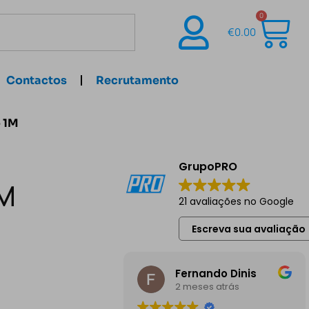
0
€
0.00
Contactos
Recrutamento
o 1M
GrupoPRO
1M
21 avaliações no Google
Escreva sua avaliação
Fernando Dinis
2 meses atrás