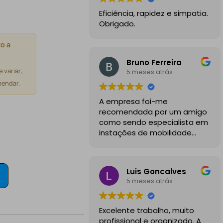
Eficiência, rapidez e simpatia.
Obrigado.
o a
Bruno Ferreira
 variar;
5 meses atrás
endar.
A empresa foi-me
recomendada por um amigo
como sendo especialista em
instações de mobilidade
elétrica e desde o inicio
foram sempre bastante
profissionais, comunicativos e
Luis Goncalves
disponiveis para todas as
5 meses atrás
minhas dúvidas.
A instalação de tomada
Excelente trabalho, muito
reforçada em garagem
profissional e organizado. A