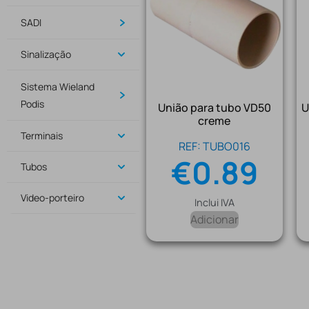
SADI
Sinalização
Sistema Wieland
Podis
União para tubo VD50
U
creme
Terminais
REF: TUBO016
€
0.89
Tubos
Video-porteiro
Inclui IVA
Adicionar