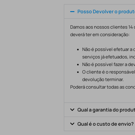
Posso Devolver o produ
Damos aos nossos clientes 14 d
deverá ter em consideração:
Não é possível efetuar a
serviços já efetuados, in
Não é possível fazer a d
O cliente é o responsáve
devolução terminar.
Poderá consultar todas as cond
Qual a garantia do produ
Qual é o custo de envio?