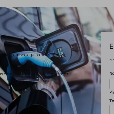
E
ências, tendo equipa de eletronica,
"
*
N
s e o nosso trabalho está coberto por
Pr
Te