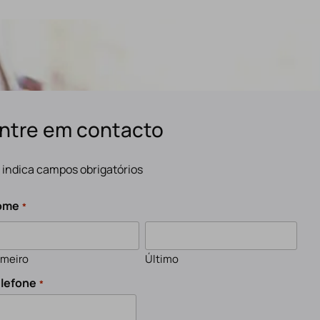
ntre em contacto
" indica campos obrigatórios
ome
*
imeiro
Último
lefone
*