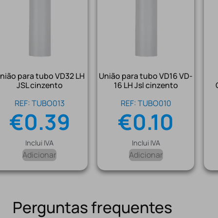
nião para tubo VD32 LH
União para tubo VD16 VD-
JSL cinzento
16 LH Jsl cinzento
REF: TUBO013
REF: TUBO010
€
0.39
€
0.10
Inclui IVA
Inclui IVA
Adicionar
Adicionar
Perguntas frequentes