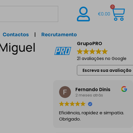
0
€
0.00
Contactos
Recrutamento
 Miguel
GrupoPRO
21 avaliações no Google
Escreva sua avaliação
Fernando Dinis
2 meses atrás
Eficiência, rapidez e simpatia.
Obrigado.