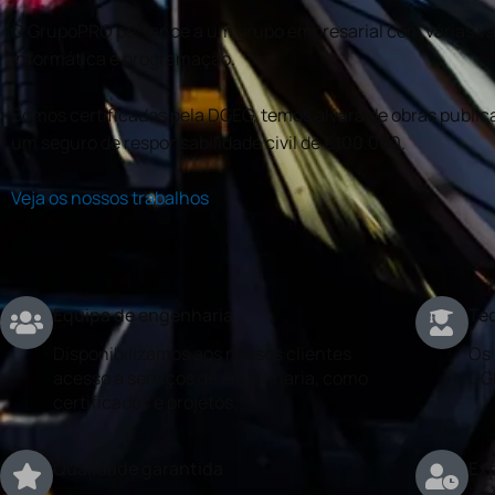
O GrupoPRO pertence a um grupo empresarial com várias val
informática e programação.
Somos certificados pela DGEG, temos alvará de obras publica
um seguro de responsabilidade civil de €100.000.
Veja os nossos trabalhos
Equipa de engenharia
Téc
Disponibilizamos aos nossos clientes
Os 
acesso a serviços de engenharia, como
DG
certificados e projetos.
Qualidade garantida
Exp