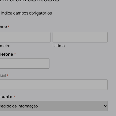
" indica campos obrigatórios
ome
*
imeiro
Último
lefone
*
ail
*
ssunto
*