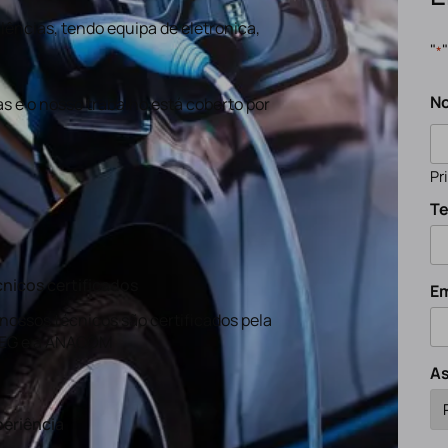
ências, tendo equipa de eletronica,
"
*
N
s e o nosso trabalho está coberto por
Pr
Te
nicos certificados
Em
nossos técnicos são certificados pela
EG e a ANACOM
A
eriência