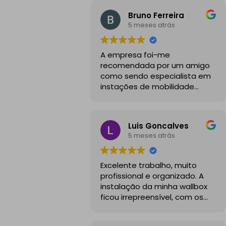
Bruno Ferreira
5 meses atrás
A empresa foi-me
recomendada por um amigo
como sendo especialista em
instações de mobilidade
elétrica e desde o inicio foram
sempre bastante
profissionais, comunicativos e
Luis Goncalves
disponiveis para todas as
5 meses atrás
minhas dúvidas.
A instalação de tomada
Excelente trabalho, muito
reforçada em garagem
profissional e organizado. A
partilhada correu na
instalação da minha wallbox
perfeição e nos prazos
ficou irrepreensível, com os
combinados, sendo que
cabos todos bem passados e
fizeram toda a limpeza e
um aspeto visual muito limpo
explicações necessárias.