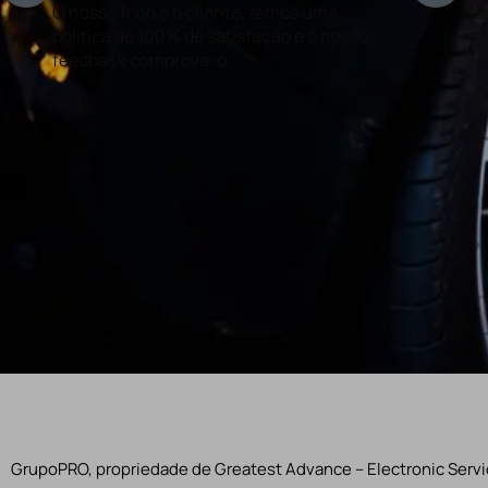
O nosso foco é o cliente, temos uma
Con
politica de 100% de satisfação e o nosso
rea
feedback comprova-o.
GrupoPRO, propriedade de Greatest Advance – Electronic Servic