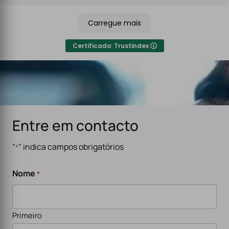
Recomendo sem qualquer hesitação a quem procura
um serviço de eletricidade de confiança,
Carregue mais
especialmente para carregadores de veículos
elétricos. Serviço rápido, eficiente e de alta qualidade.
Certificado: Trustindex
Entre em contacto
"
" indica campos obrigatórios
*
Nome
*
Primeiro