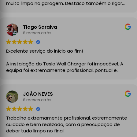
muito limpo na garagem. Destaco também o rigor
técnico e burocrático da equipa da GrupoPRO, que
me entregou a Declaração de Conformidade no final,
garantindo toda a segurança e legalidade.
Tiago Saraiva
Recomendo vivamente!
8 meses atrás
Excelente serviço do início ao fim!
A instalação do Tesla Wall Charger foi impecável. A
equipa foi extremamente profissional, pontual e
demonstrou um grande conhecimento técnico desde
o primeiro momento. Explicaram todo o processo com
clareza, aconselharam a melhor solução para a minha
JOÃO NEVES
instalação elétrica e executaram o trabalho com
8 meses atrás
enorme cuidado.
A instalação ficou perfeita, organizada e totalmente
Trabalho extremamente profissional, extremamente
funcional, com atenção aos detalhes e à segurança.
cuidado e bem realizado, com a preocupação de
No final, deixaram tudo limpo e testado, pronto a usar.
deixar tudo limpo no final.