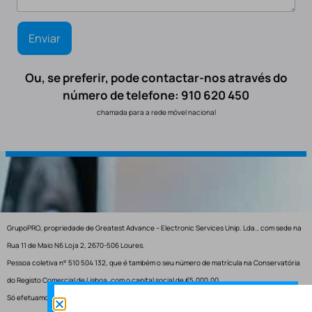
Ou, se preferir, pode contactar-nos através do
número de telefone: 910 620 450
chamada para a rede móvel nacional
GrupoPRO, propriedade de Greatest Advance – Electronic Services Unip. Lda., com sede na
Rua 11 de Maio N6 Loja 2, 2670-506 Loures.
Pessoa coletiva n° 510 504 132, que é também o seu número de matrícula na Conservatória
do Registo Comercial de Lisboa, com o capital social de €5.000,00.
Só efetuamos entregas em Portugal.