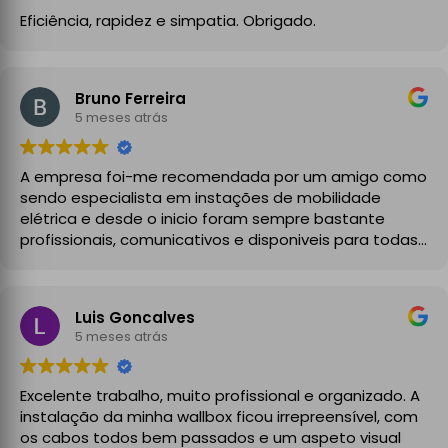
Eficiência, rapidez e simpatia. Obrigado.
Bruno Ferreira
5 meses atrás
A empresa foi-me recomendada por um amigo como
sendo especialista em instações de mobilidade
elétrica e desde o inicio foram sempre bastante
profissionais, comunicativos e disponiveis para todas
as minhas dúvidas.
A instalação de tomada reforçada em garagem
Luis Goncalves
partilhada correu na perfeição e nos prazos
5 meses atrás
combinados, sendo que fizeram toda a limpeza e
explicações necessárias. Recomendado
Excelente trabalho, muito profissional e organizado. A
instalação da minha wallbox ficou irrepreensível, com
os cabos todos bem passados e um aspeto visual