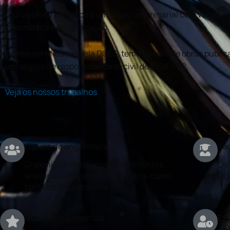
O GrupoPRO pertence a um grupo empresarial com várias val
informática e programação.
Somos certificados pela DGEG, temos alvará de obras publica
um seguro de responsabilidade civil de €100.000.
Veja os nossos trabalhos
Equipa de engenharia
Téc
Disponibilizamos aos nossos clientes
Os 
acesso a serviços de engenharia, como
DG
certificados e projetos.
Qualidade garantida
Exp