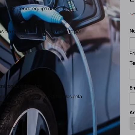
ências, tendo equipa de eletronica,
"
*
N
s e o nosso trabalho está coberto por
Pr
Te
nicos certificados
Em
nossos técnicos são certificados pela
EG e a ANACOM
A
eriência