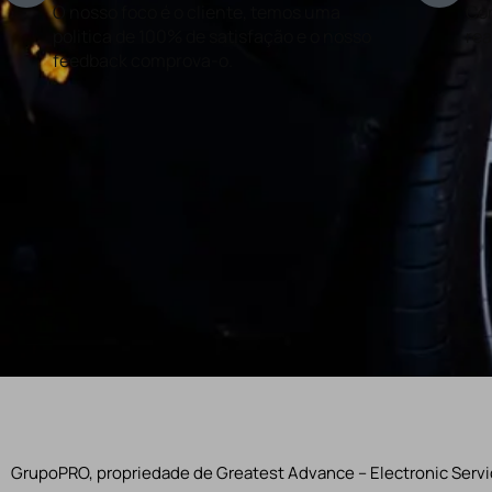
O nosso foco é o cliente, temos uma
Con
politica de 100% de satisfação e o nosso
rea
feedback comprova-o.
GrupoPRO, propriedade de Greatest Advance – Electronic Servic