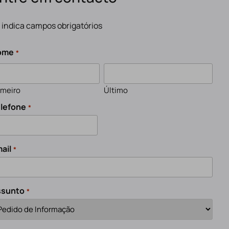
" indica campos obrigatórios
ome
*
imeiro
Último
lefone
*
ail
*
ssunto
*