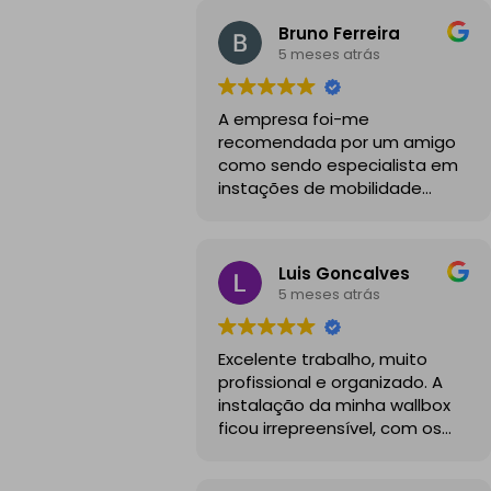
Bruno Ferreira
5 meses atrás
A empresa foi-me
recomendada por um amigo
como sendo especialista em
instações de mobilidade
elétrica e desde o inicio foram
sempre bastante
profissionais, comunicativos e
Luis Goncalves
disponiveis para todas as
5 meses atrás
minhas dúvidas.
A instalação de tomada
Excelente trabalho, muito
reforçada em garagem
profissional e organizado. A
partilhada correu na
instalação da minha wallbox
perfeição e nos prazos
ficou irrepreensível, com os
combinados, sendo que
cabos todos bem passados e
fizeram toda a limpeza e
um aspeto visual muito limpo
explicações necessárias.