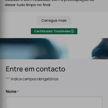
No final, deixaram tudo limpo e testado, pronto a usar.
deixar tudo limpo no final.
Recomendo sem qualquer hesitação a quem procura
um serviço de eletricidade de confiança,
Carregue mais
especialmente para carregadores de veículos
elétricos. Serviço rápido, eficiente e de alta qualidade.
Certificado: Trustindex
Entre em contacto
"
" indica campos obrigatórios
*
Nome
*