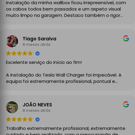
instalação da minha wallbox ficou irrepreensível, com
os cabos todos bem passados e um aspeto visual
muito limpo na garagem. Destaco também o rigor
técnico e burocrático da equipa da GrupoPRO, que
me entregou a Declaração de Conformidade no final,
garantindo toda a segurança e legalidade.
Tiago Saraiva
Recomendo vivamente!
8 meses atrás
Excelente serviço do início ao fim!
A instalação do Tesla Wall Charger foi impecável. A
equipa foi extremamente profissional, pontual e
demonstrou um grande conhecimento técnico desde
o primeiro momento. Explicaram todo o processo com
clareza, aconselharam a melhor solução para a minha
JOÃO NEVES
instalação elétrica e executaram o trabalho com
8 meses atrás
enorme cuidado.
A instalação ficou perfeita, organizada e totalmente
Trabalho extremamente profissional, extremamente
funcional, com atenção aos detalhes e à segurança.
cuidado e bem realizado, com a preocupação de