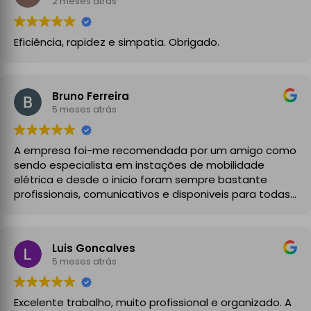
2 meses atrás
Eficiência, rapidez e simpatia. Obrigado.
Bruno Ferreira
5 meses atrás
A empresa foi-me recomendada por um amigo como
sendo especialista em instações de mobilidade
elétrica e desde o inicio foram sempre bastante
profissionais, comunicativos e disponiveis para todas
as minhas dúvidas.
A instalação de tomada reforçada em garagem
Luis Goncalves
partilhada correu na perfeição e nos prazos
5 meses atrás
combinados, sendo que fizeram toda a limpeza e
explicações necessárias. Recomendado
Excelente trabalho, muito profissional e organizado. A