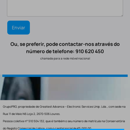
Ou, se preferir, pode contactar-nos através do
número de telefone: 910 620 450
chamada para a rede móvel nacional
GrupoPRO, propriedade de Greatest Advance – Electronic Services Unip. Lda., com sede na
Rua 11 de Maio N6 Loja 2, 2670-506 Loures.
Pessoa coletiva n° 510 504 132, que é também o seu número de matrícula na Conservatória
do Registo Comercial de Lisboa, com o capital social de €5.000,00.