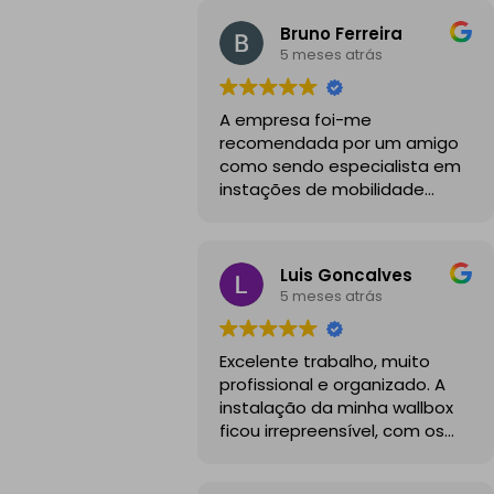
Bruno Ferreira
5 meses atrás
A empresa foi-me
recomendada por um amigo
como sendo especialista em
instações de mobilidade
elétrica e desde o inicio foram
sempre bastante
profissionais, comunicativos e
Luis Goncalves
disponiveis para todas as
5 meses atrás
minhas dúvidas.
A instalação de tomada
Excelente trabalho, muito
reforçada em garagem
profissional e organizado. A
partilhada correu na
instalação da minha wallbox
perfeição e nos prazos
ficou irrepreensível, com os
combinados, sendo que
cabos todos bem passados e
fizeram toda a limpeza e
um aspeto visual muito limpo
explicações necessárias.