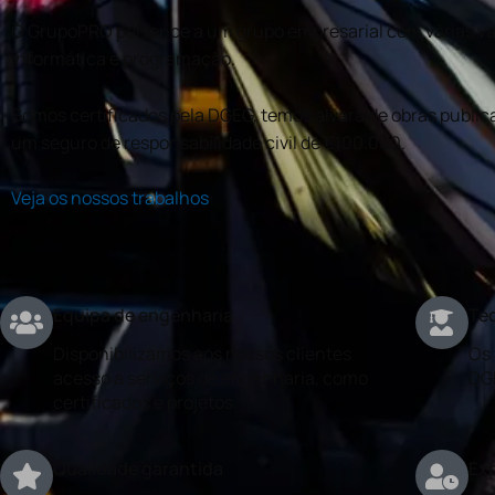
O GrupoPRO pertence a um grupo empresarial com várias val
informática e programação.
Somos certificados pela DGEG, temos alvará de obras publica
um seguro de responsabilidade civil de €100.000.
Veja os nossos trabalhos
Equipa de engenharia
Téc
Disponibilizamos aos nossos clientes
Os 
acesso a serviços de engenharia, como
DG
certificados e projetos.
Qualidade garantida
Exp