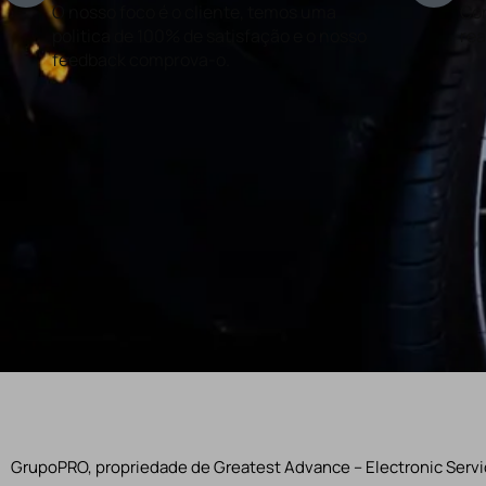
O nosso foco é o cliente, temos uma
Con
politica de 100% de satisfação e o nosso
rea
feedback comprova-o.
GrupoPRO, propriedade de Greatest Advance – Electronic Servic