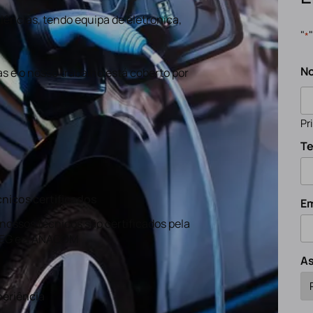
ências, tendo equipa de eletronica,
"
*
N
s e o nosso trabalho está coberto por
Pr
Te
nicos certificados
Em
nossos técnicos são certificados pela
EG e a ANACOM
A
eriência