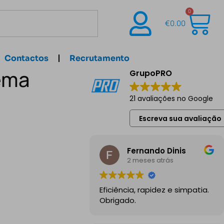
0
€
0.00
Contactos
Recrutamento
tema
GrupoPRO
21 avaliações no Google
Escreva sua avaliação
Fernando Dinis
2 meses atrás
Eficiência, rapidez e simpatia.
Obrigado.