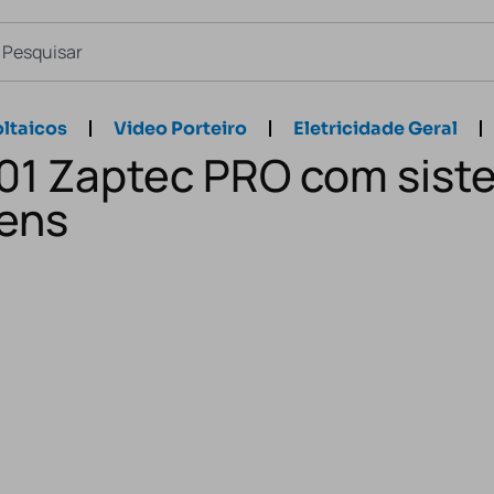
ltaicos
Video Porteiro
Eletricidade Geral
101 Zaptec PRO com sis
ens