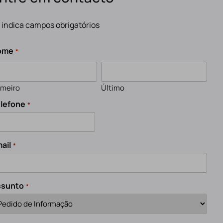
" indica campos obrigatórios
ome
*
imeiro
Último
lefone
*
ail
*
ssunto
*